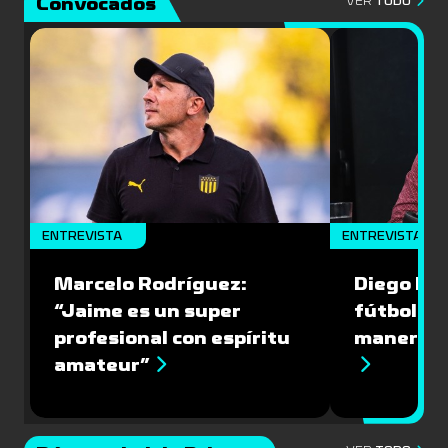
Convocados
VER
TODO
ENTREVISTA
ENTREVISTA
Marcelo Rodríguez:
Diego Riol
“Jaime es un super
fútbol nu
profesional con espíritu
manera q
amateur”