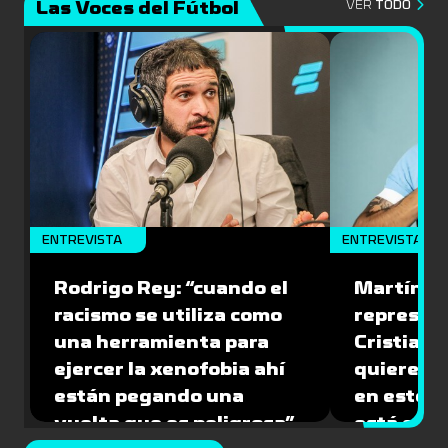
Las Voces del Fútbol
VER
TODO
ENTREVISTA
ENTREVISTA
Rodrigo Rey: “cuando el
Martín A
racismo se utiliza como
represen
una herramienta para
Cristian O
ejercer la xenofobia ahí
quiere ju
están pegando una
en este 
vuelta que es peligrosa”
está caíd