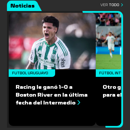
Noticias
VER
TODO
FUTBOL URUGUAYO
FÚTBOL INTERN
Racing le ganó 1-0 a
Otro gol 
Boston River en la última
para el I
fecha del Intermedio