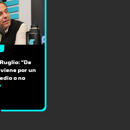
 Ruglio: “De
 viene por un
edio o no