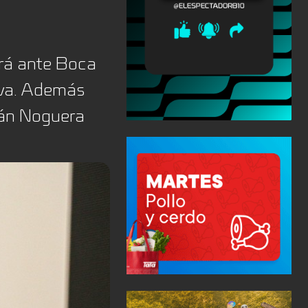
ará ante Boca
iva. Además
bián Noguera