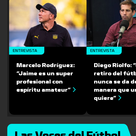
ENTREVISTA
ENTREVISTA
Marcelo Rodríguez:
Diego Riolfo: “
“Jaime es un super
retiro del fút
profesional con
nunca se da de
espíritu amateur”
manera que u
quiere”
Las Voces del Fútbol