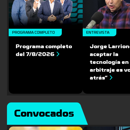
PROGRAMA COMPLETO
ENTREVISTA
Programa completo
Jorge Larrion
del 7/8/2026
aceptar la
tecnología en 
arbitraje es v
atrás”
Convocados