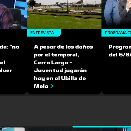
ENTREVISTA
PROGRAMA C
da: “no
A pesar de los daños
Progra
por el temporal,
del 6/
el
Cerro Largo -
olver
Juventud jugarán
hoy en el Ubilla de
Melo