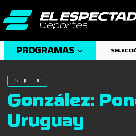
PROGRAMAS
SELECCI
BÁSQUETBOL
González: Ponc
Uruguay