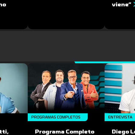
no
viene”
PROGRAMAS COMPLETOS
ENTREVISTA
ti,
Programa Completo
Diego L