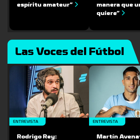
espíritu amateur”
manera que u
quiere”
Las Voces del Fútbol
ENTREVISTA
ENTREVISTA
Rodrigo Rey:
Martín Avenat