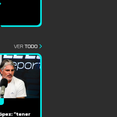
VER
TODO
ópez: “tener