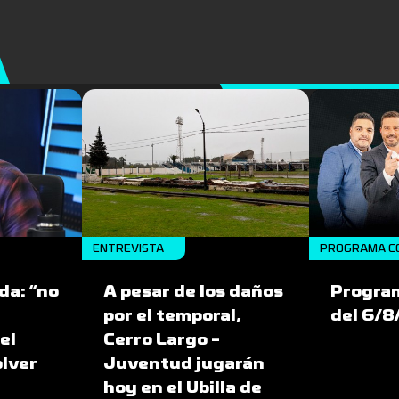
ENTREVISTA
PROGRAMA C
da: “no
A pesar de los daños
Progra
por el temporal,
del 6/
el
Cerro Largo -
olver
Juventud jugarán
hoy en el Ubilla de