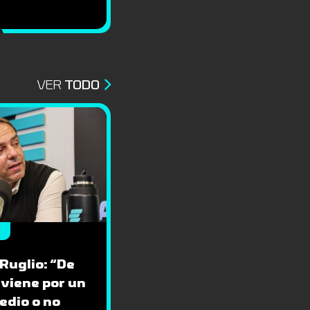
VER
TODO
 Ruglio: “De
 viene por un
edio o no