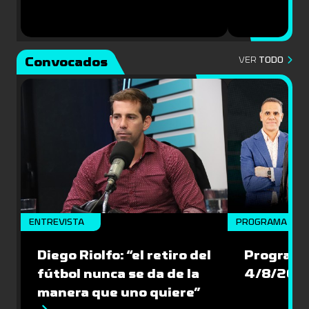
Convocados
VER
TODO
ENTREVISTA
PROGRAMA COM
Diego Riolfo: “el retiro del
Programa
fútbol nunca se da de la
4/8/202
manera que uno quiere”