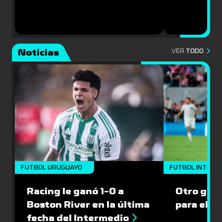
Noticias
VER
TODO
FUTBOL URUGUAYO
FÚTBOL INTERN
Racing le ganó 1-0 a
Otro gol 
Boston River en la última
para el I
fecha del Intermedio