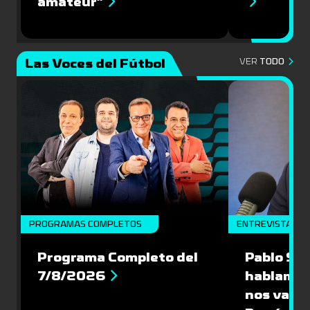
amateur”
Las Voces del Fútbol
VER
TODO
PROGRAMAS COMPLETOS
ENTREVISTA
Programa Completo del
Pablo Sch
7/8/2026
hablamos
nos vamos