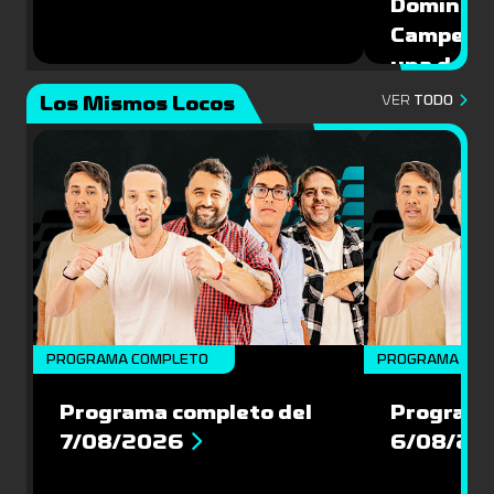
Domíngue
Campeón 
una de la
Mundial 
Los Mismos Locos
VER
TODO
PROGRAMA COMPLETO
PROGRAMA COM
Programa completo del
Programa
7/08/2026
6/08/20