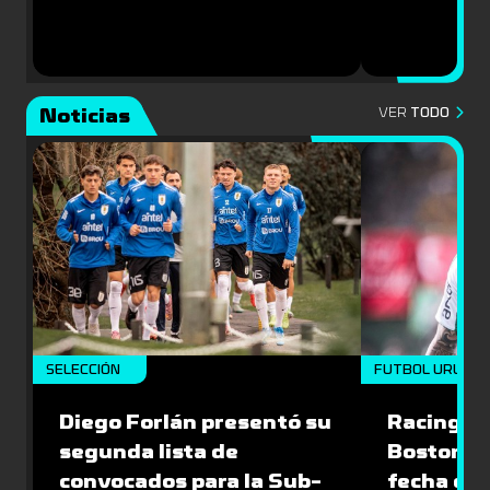
Noticias
VER
TODO
SELECCIÓN
FUTBOL URUGU
Diego Forlán presentó su
Racing le
segunda lista de
Boston Ri
convocados para la Sub-
fecha del