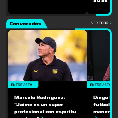
atrás”
Convocados
VER
TODO
ENTREVISTA
ENTREVISTA
Marcelo Rodríguez:
Diego Riol
“Jaime es un super
fútbol nu
profesional con espíritu
manera q