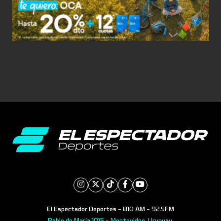
El Espectador Deportes - 810 AM - 92.5FM
Pablo de María 1015 - Montevideo, Uruguay.