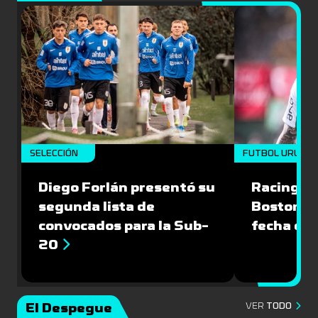
SELECCIÓN
FUTBOL URUGU
Diego Forlán presentó su
Racing le
segunda lista de
Boston Ri
convocados para la Sub-
fecha del
20
El Despegue
VER
TODO