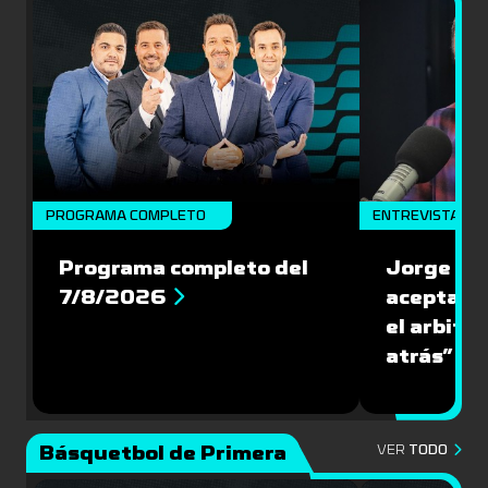
PROGRAMA COMPLETO
ENTREVISTA
Programa completo del
Jorge Lar
7/8/2026
aceptar l
el arbitra
atrás”
Básquetbol de Primera
VER
TODO