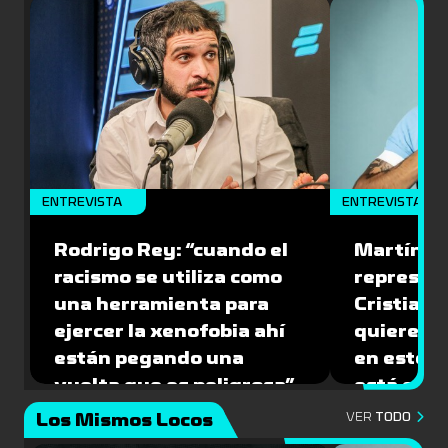
ENTREVISTA
ENTREVISTA
Rodrigo Rey: “cuando el
Martín A
racismo se utiliza como
represen
una herramienta para
Cristian O
ejercer la xenofobia ahí
quiere ju
están pegando una
en este 
vuelta que es peligrosa”
está caíd
Los Mismos Locos
VER
TODO