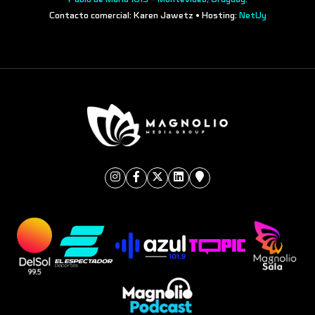
Contacto comercial: Karen Jawetz • Hosting:
NetUy