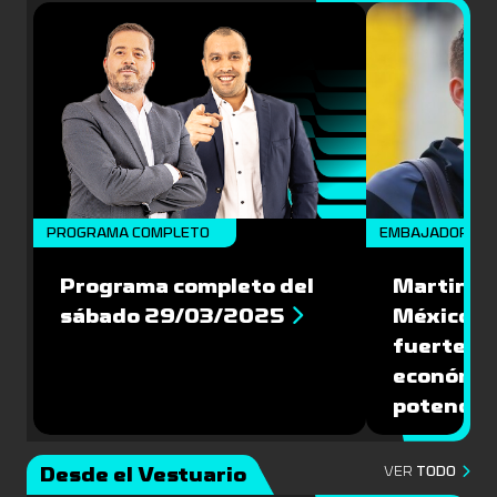
PROGRAMA COMPLETO
EMBAJADORES
Programa completo del
Martin Va
sábado 29/03/2025
México: '
fuerte de
económic
potencial
Desde el Vestuario
VER
TODO