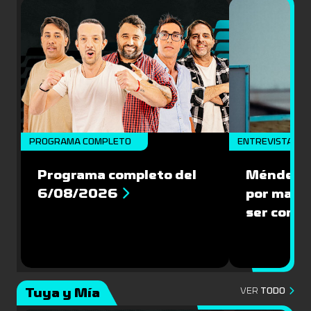
PROGRAMA COMPLETO
ENTREVISTA
Programa completo del
Méndez: “
6/08/2026
por mante
ser compe
Tuya y Mía
VER
TODO