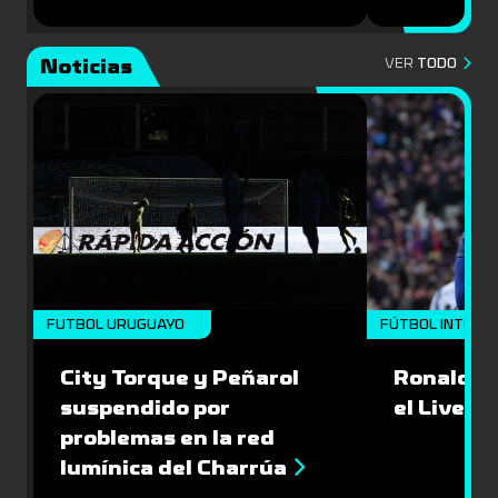
Noticias
VER
TODO
FUTBOL URUGUAYO
FÚTBOL INTERN
City Torque y Peñarol
Ronald Ar
suspendido por
el Liverp
problemas en la red
lumínica del Charrúa