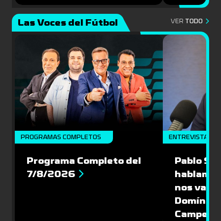
Las Voces del Fútbol
VER
TODO
PROGRAMAS COMPLETOS
ENTREVISTA
Programa Completo del
Pablo Sch
7/8/2026
hablamos
nos vamos
Domíngue
Campeón 