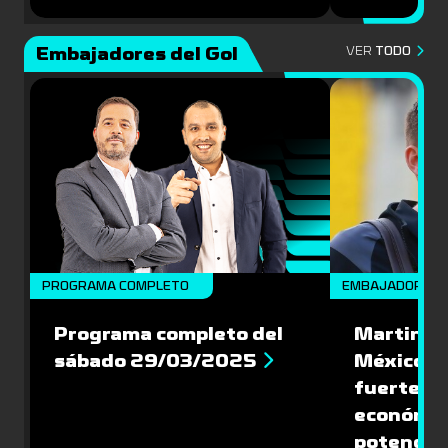
Embajadores del Gol
VER
TODO
PROGRAMA COMPLETO
EMBAJADORES
Programa completo del
Martin Va
sábado 29/03/2025
México: '
fuerte de
económic
potencial