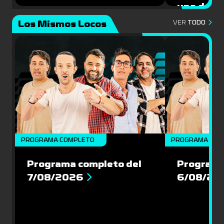
una de la
Mundial 
Los Mismos Locos
VER
TODO
PROGRAMA COMPLETO
PROGRAMA COM
Programa completo del
Programa
7/08/2026
6/08/20