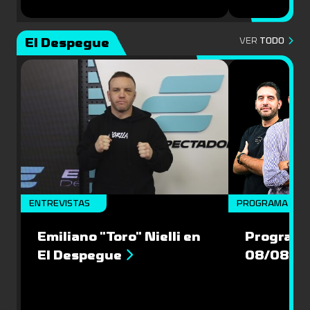
El Despegue
VER
TODO
ENTREVISTAS
PROGRAMA COM
Emiliano "Toro" Nielli en
Programa
El Despegue
08/08/2