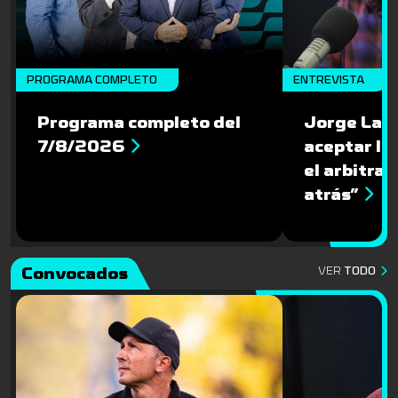
PROGRAMA COMPLETO
ENTREVISTA
Programa completo del
Jorge Larr
7/8/2026
aceptar la
el arbitraj
atrás”
Convocados
VER
TODO