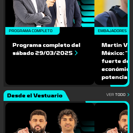
PROGRAMA COMPLETO
EMBAJADORES
Programa completo del
Martin Var
sábado 29/03/2025
México: ''
fuerte des
económico
potencial 
Desde el Vestuario
VER
TODO