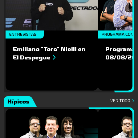
ENTREVISTAS
PROGRAMA COMP
Emiliano "Toro" Nielli en
Programa 
El Despegue
08/08/20
Hípicos
VER
TODO