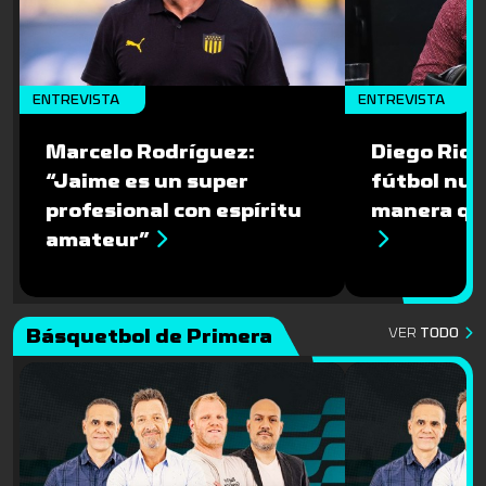
ENTREVISTA
ENTREVISTA
Marcelo Rodríguez:
Diego Riolf
“Jaime es un super
fútbol nun
profesional con espíritu
manera qu
amateur”
Básquetbol de Primera
VER
TODO