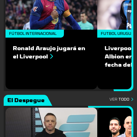
FÚTBOL INTERNACIONAL
FUTBOL URUGUAY
Ronald Araujo jugará en
Liverpool l
el Liverpool
Albion en 
fecha del 
El Despegue
VER
TODO