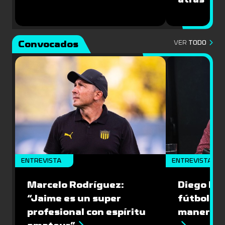
Convocados
VER
TODO
ENTREVISTA
ENTREVISTA
Marcelo Rodríguez:
Diego Riol
“Jaime es un super
fútbol nu
profesional con espíritu
manera q