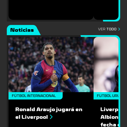
Noticias
VER
TODO
FÚTBOL INTERNACIONAL
FUTBOL URUGU
Ronald Araujo jugará en
Liverpool
el Liverpool
Albion en
fecha del