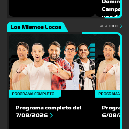
Domíngue
Campeón 
una de la
Mundial 
Los Mismos Locos
VER
TODO
PROGRAMA COMPLETO
PROGRAMA COM
Programa completo del
Programa
7/08/2026
6/08/20