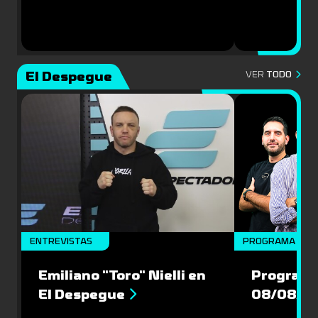
El Despegue
VER
TODO
ENTREVISTAS
PROGRAMA COM
Emiliano "Toro" Nielli en
Programa
El Despegue
08/08/2