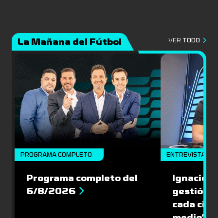
La Mañana del Fútbol
VER
TODO
PROGRAMA COMPLETO
ENTREVISTA
Programa completo del
Ignacio R
6/8/2026
gestión s
cada cinc
medio”