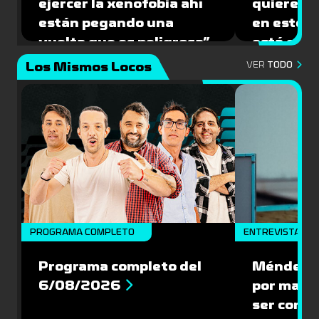
ejercer la xenofobia ahí
quiere ju
están pegando una
en este 
vuelta que es peligrosa”
está caíd
Los Mismos Locos
VER
TODO
PROGRAMA COMPLETO
ENTREVISTA
Programa completo del
Méndez: “
6/08/2026
por mante
ser compe