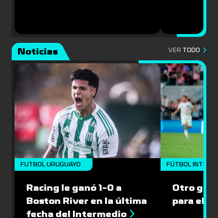
Noticias
VER
TODO
FUTBOL URUGUAYO
FÚTBOL INTERN
Racing le ganó 1-0 a
Otro gol 
Boston River en la última
para el I
fecha del Intermedio