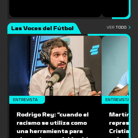
Las Voces del Fútbol
VER
TODO
ENTREVISTA
ENTREVISTA
Rodrigo Rey: “cuando el
Martín A
racismo se utiliza como
represen
una herramienta para
Cristian O