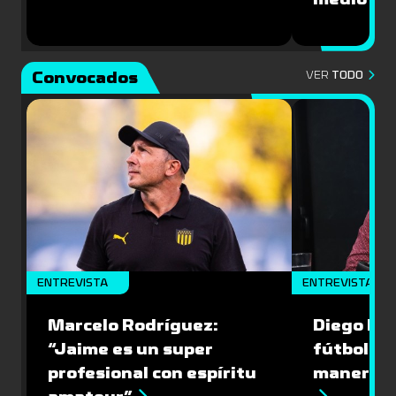
Convocados
VER
TODO
ENTREVISTA
ENTREVISTA
Marcelo Rodríguez:
Diego Riol
“Jaime es un super
fútbol nu
profesional con espíritu
manera q