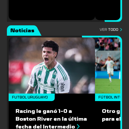
Noticias
VER
TODO
FUTBOL URUGUAYO
FÚTBOL INTERN
Racing le ganó 1-0 a
Otro gol 
Boston River en la última
para el I
fecha del Intermedio