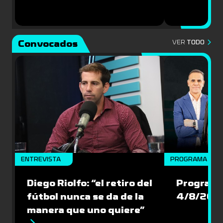
Convocados
VER
TODO
ENTREVISTA
PROGRAMA COM
Diego Riolfo: “el retiro del
Programa
fútbol nunca se da de la
4/8/202
manera que uno quiere”