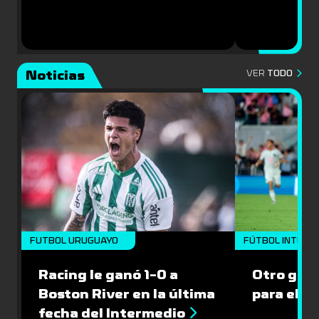
Noticias
VER
TODO
FUTBOL URUGUAYO
FÚTBOL INTERN
Racing le ganó 1-0 a
Otro gol 
Boston River en la última
para el I
fecha del Intermedio