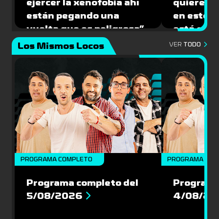
ejercer la xenofobia ahí
quiere ju
están pegando una
en este 
vuelta que es peligrosa”
está caíd
Los Mismos Locos
VER
TODO
PROGRAMA COMPLETO
PROGRAMA COM
Programa completo del
Programa
5/08/2026
4/08/20