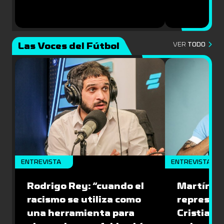
Las Voces del Fútbol
VER
TODO
ENTREVISTA
ENTREVISTA
Rodrigo Rey: “cuando el
Martín A
racismo se utiliza como
represen
una herramienta para
Cristian O