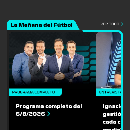
La Mañana del Fútbol
VER
TODO
PROGRAMA COMPLETO
ENTREVISTA
Programa completo del
Ignacio R
6/8/2026
gestión s
cada cinc
medio”