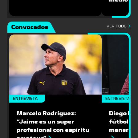
Convocados
VER
TODO
ENTREVISTA
ENTREVISTA
Marcelo Rodríguez:
Diego Riol
“Jaime es un super
fútbol nu
profesional con espíritu
manera q