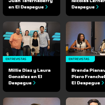
Juan Tafernaberry
Nicolás Lerner
en El Despegue
Despegue
ENTREVISTAS
ENTREVISTAS
Millie Diaz y Laura
Brenda Pianav
González en El
Piero Franchel
Despegue
El Despegue