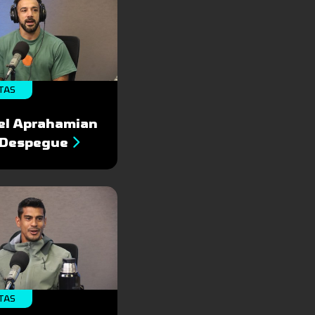
TAS
el Aprahamian
l Despegue
TAS