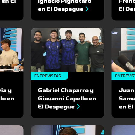
 en El
Ignacio Pignataro
Fran
en El Despegue
El D
ENTREVISTAS
ENTREVIS
ia y
Gabriel Chaparro y
Juan
lo en
Giovanni Capello en
Samu
El Despegue
en E