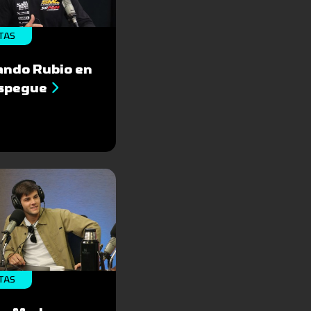
TAS
ando Rubio en
espegue
TAS