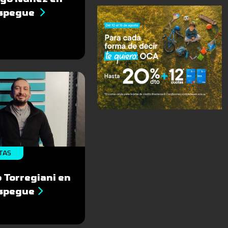
espegue
TAS
 Torregiani en
espegue