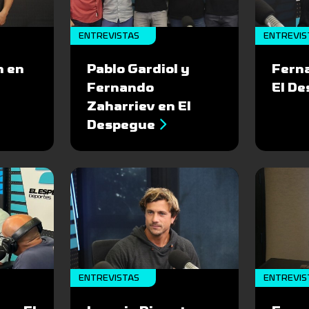
ENTREVISTAS
ENTREVIS
n en
Pablo Gardiol y
Fern
Fernando
El D
Zaharriev en El
Despegue
ENTREVISTAS
ENTREVIS