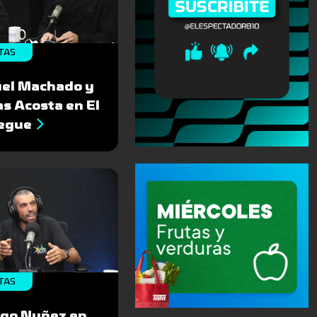
TAS
el Machado y
s Acosta en El
egue
TAS
igo Nuñez en