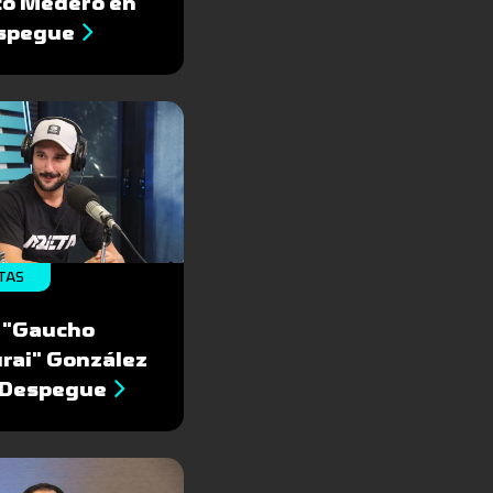
co Medero en
espegue
TAS
 "Gaucho
rai" González
l Despegue