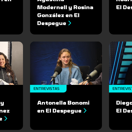
Modernell y Rosina
El D
González en El
Despegue
ENTREVISTAS
ENTREVIS
 y
Antonella Bonomi
Diego
ínez
en El Despegue
El D
e