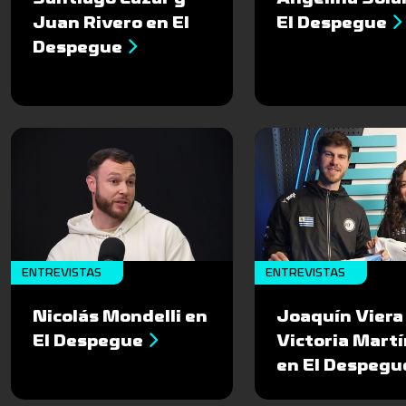
Juan Rivero en El
El Despegue
Despegue
ENTREVISTAS
ENTREVISTAS
Nicolás Mondelli en
Joaquín Viera
El Despegue
Victoria Mart
en El Despegu