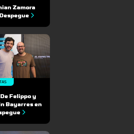
thian Zamora
l Despegue
TAS
De Felippo y
in Bayarres en
espegue