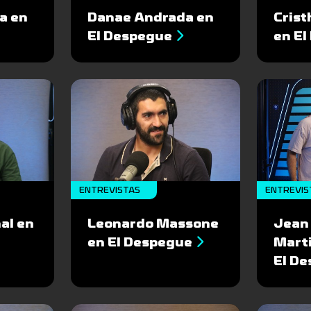
a en
Danae Andrada en
Cris
El Despegue
en E
ENTREVISTAS
ENTREVIS
al en
Leonardo Massone
Jean 
en El Despegue
Mart
El D