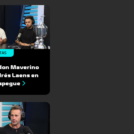
TAS
don Maverino
drés Laens en
espegue