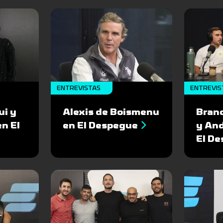
ENTREVISTAS
ENTREVIS
ui y
Alexis de Boismenu
Bran
en El
en El Despegue
y An
El D