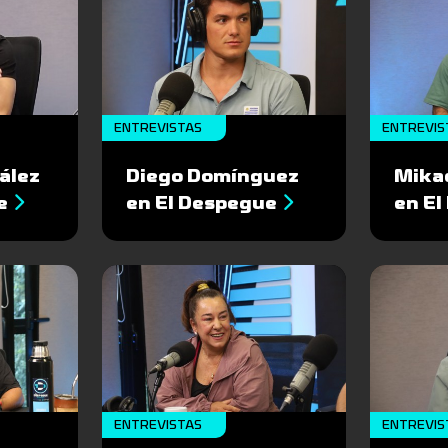
ENTREVISTAS
ENTREVIS
ález
Diego Domínguez
Mika
e
en El Despegue
en E
ENTREVISTAS
ENTREVIS