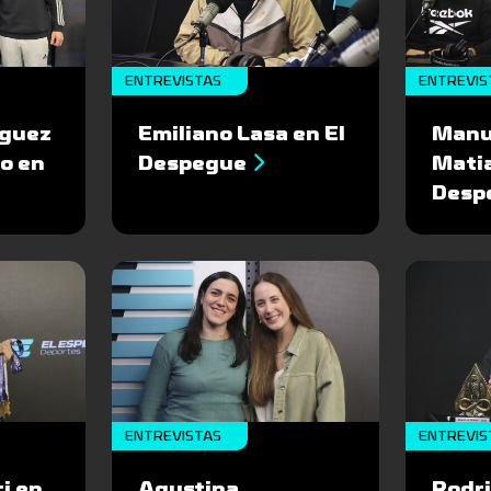
ENTREVISTAS
ENTREVIS
iguez
Emiliano Lasa en El
Manu
o en
Despegue
Matia
Desp
ENTREVISTAS
ENTREVIS
i en
Agustina
Rodr