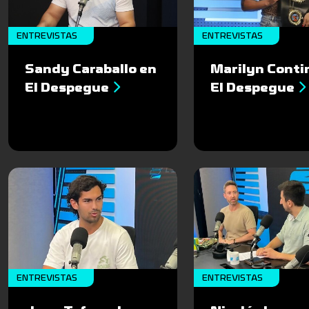
ENTREVISTAS
ENTREVISTAS
Sandy Caraballo en
Marilyn Conti
El Despegue
El Despegue
ENTREVISTAS
ENTREVISTAS