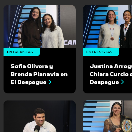
ENTREVISTAS
ENTREVISTAS
Sofia Olivera y
Justina Arreg
Brenda Pianavia en
Chiara Curcio 
El Despegue
Despegue