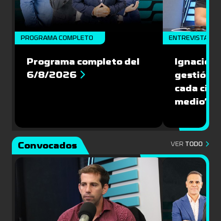
PROGRAMA COMPLETO
ENTREVISTA
Programa completo del
Ignacio R
6/8/2026
gestión s
cada cinc
medio”
Convocados
VER
TODO