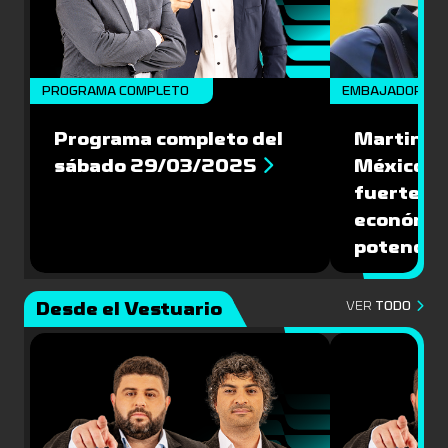
PROGRAMA COMPLETO
EMBAJADORES
Programa completo del
Martin Va
sábado 29/03/2025
México: '
fuerte de
económic
potencial
Desde el Vestuario
VER
TODO