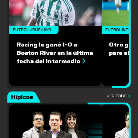
FUTBOL URUGUAYO
FÚTBOL INTERN
Racing le ganó 1-0 a
Otro gol 
Boston River en la última
para el I
fecha del Intermedio
Hípicos
VER
TODO