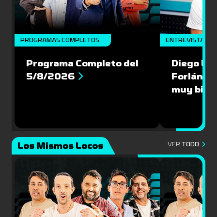
PROGRAMAS COMPLETOS
ENTREVISTA
Programa Completo del
Diego Lóp
5/8/2026
Forlán le
muy bien
Los Mismos Locos
VER
TODO