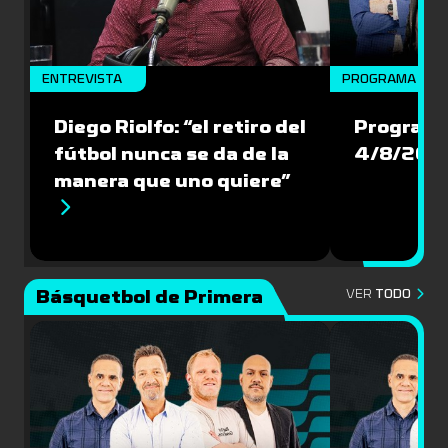
ENTREVISTA
PROGRAMA COM
Diego Riolfo: “el retiro del
Programa
fútbol nunca se da de la
4/8/202
manera que uno quiere”
Básquetbol de Primera
VER
TODO