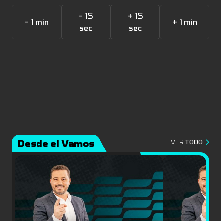
- 15
+ 15
- 1 min
+ 1 min
sec
sec
Desde el Vamos
VER
TODO