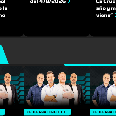
bol
del 4/8/2026
La Cruz
 la
año y m
no
viene”
PROGRAMA COMPLETO
PROGRAMA C