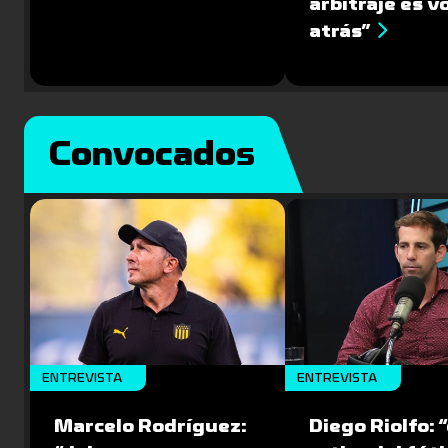
arbitraje es v
atrás”
Convocados
ENTREVISTA
ENTREVISTA
Marcelo Rodríguez:
Diego Riolfo: “