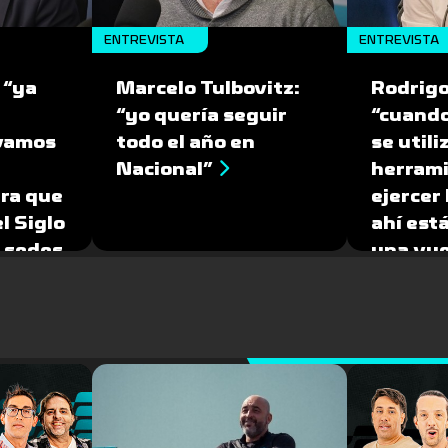
ENTREVISTA
ENTREVISTA
 “ya
Marcelo Tulbovitz:
Rodrigo
“yo quería seguir
“cuando
 vamos
todo el año en
se util
Nacional”
herrami
ra que
ejercer
l Siglo
ahí est
s sedes
una vue
2030”
peligro