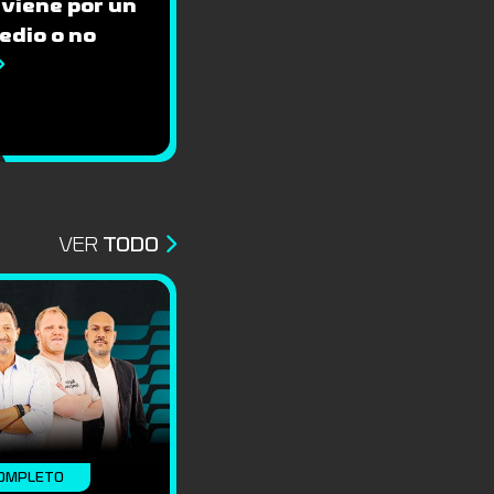
 viene por un
edio o no
VER
TODO
OMPLETO