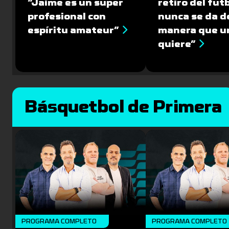
“Jaime es un super
retiro del fút
profesional con
nunca se da de
espíritu amateur”
manera que u
quiere”
Básquetbol de Primera
PROGRAMA COMPLETO
PROGRAMA COMPLETO