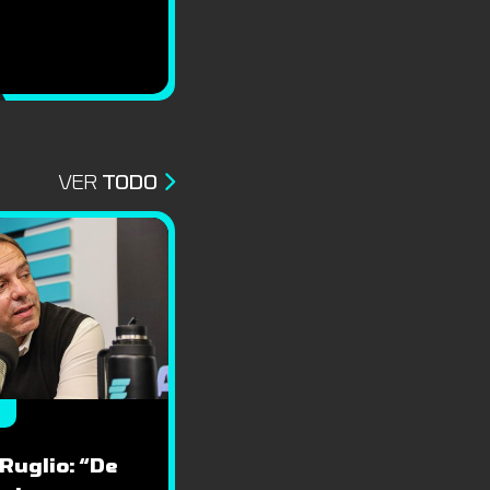
VER
TODO
 Ruglio: “De