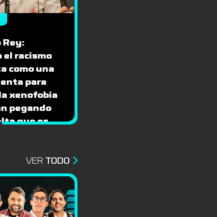
 Rey:
 el racismo
iza como una
enta para
 la xenofobia
án pegando
lta que es
sa”
VER
TODO