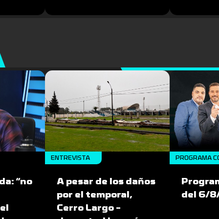
ENTREVISTA
PROGRAMA C
da: “no
A pesar de los daños
Progra
por el temporal,
del 6/
el
Cerro Largo -