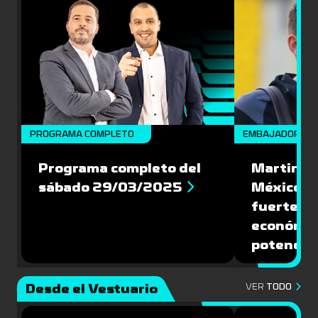
PROGRAMA COMPLETO
EMBAJADORES
Programa completo del
Martin Va
sábado 29/03/2025
México: '
fuerte de
económic
potencial
Desde el Vestuario
VER
TODO