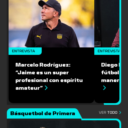
ENTREVISTA
ENTREVISTA
Marcelo Rodríguez:
Diego Riol
“Jaime es un super
fútbol nu
profesional con espíritu
manera q
amateur”
Básquetbol de Primera
VER
TODO