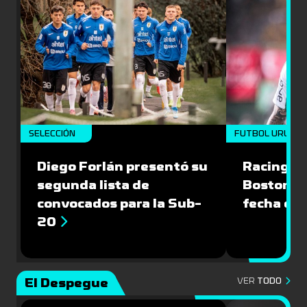
SELECCIÓN
FUTBOL URUGU
Diego Forlán presentó su
Racing le
segunda lista de
Boston Ri
convocados para la Sub-
fecha del
20
El Despegue
VER
TODO