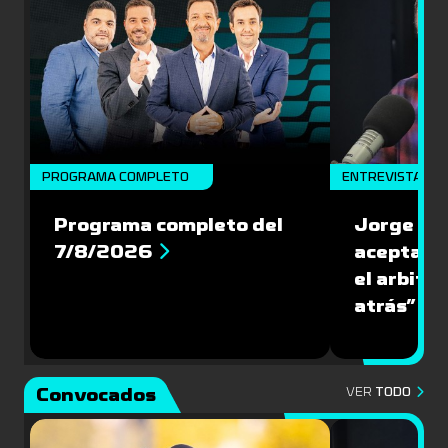
PROGRAMA COMPLETO
ENTREVISTA
Programa completo del
Jorge Lar
7/8/2026
aceptar l
el arbitra
atrás”
Convocados
VER
TODO