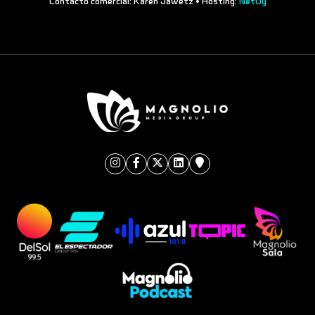
Contacto comercial: Karen Jawetz • Hosting:
NetUy