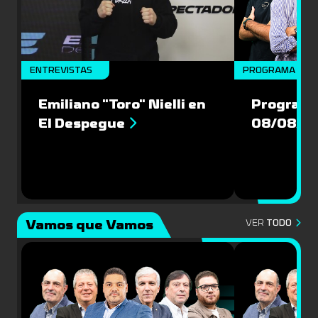
ENTREVISTAS
PROGRAMA COM
Emiliano "Toro" Nielli en
Programa
El Despegue
08/08/2
Vamos que Vamos
VER
TODO