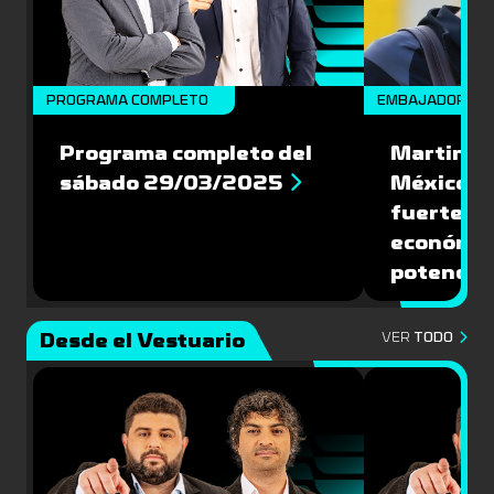
PROGRAMA COMPLETO
EMBAJADORES
Programa completo del
Martin Va
sábado 29/03/2025
México: '
fuerte de
económic
potencial
Desde el Vestuario
VER
TODO