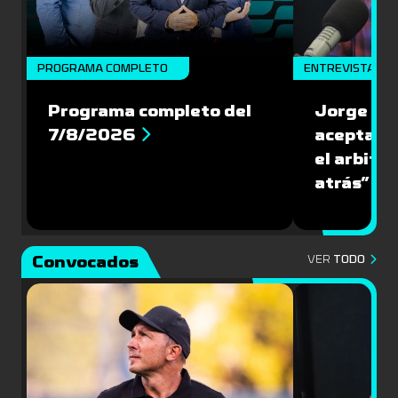
PROGRAMA COMPLETO
ENTREVISTA
Programa completo del
Jorge Lar
7/8/2026
aceptar l
el arbitra
atrás”
Convocados
VER
TODO