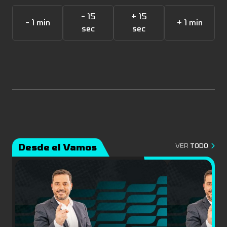
- 15
+ 15
- 1 min
+ 1 min
sec
sec
Desde el Vamos
VER
TODO