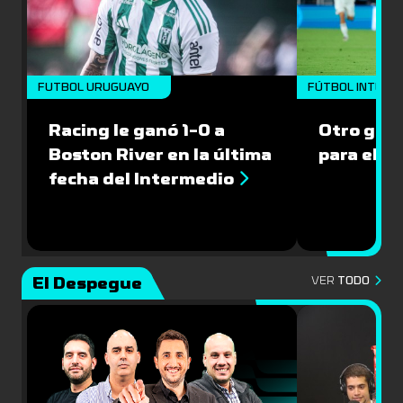
FUTBOL URUGUAYO
FÚTBOL INTERN
Racing le ganó 1-0 a
Otro gol 
Boston River en la última
para el I
fecha del Intermedio
El Despegue
VER
TODO