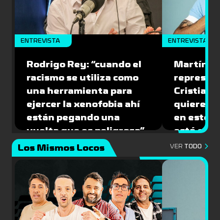
ENTREVISTA
ENTREVISTA
Rodrigo Rey: “cuando el
Martín A
racismo se utiliza como
represen
una herramienta para
Cristian O
ejercer la xenofobia ahí
quiere ju
están pegando una
en este 
vuelta que es peligrosa”
está caíd
Los Mismos Locos
VER
TODO