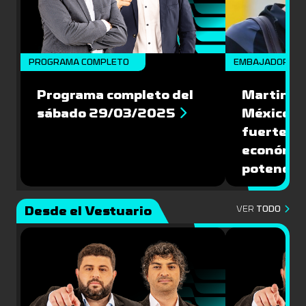
PROGRAMA COMPLETO
EMBAJADORES
Programa completo del
Martin Va
sábado 29/03/2025
México: '
fuerte de
económic
potencial
Desde el Vestuario
VER
TODO