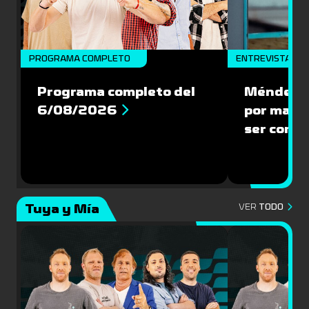
PROGRAMA COMPLETO
ENTREVISTA
Programa completo del
Méndez: “
6/08/2026
por mante
ser compe
Tuya y Mía
VER
TODO