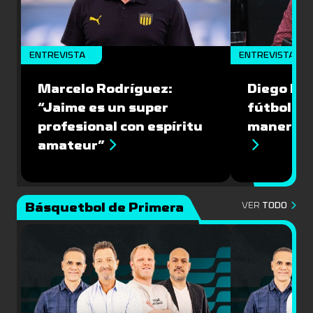
ENTREVISTA
ENTREVISTA
Marcelo Rodríguez:
Diego Riol
“Jaime es un super
fútbol nu
profesional con espíritu
manera q
amateur”
Básquetbol de Primera
VER
TODO