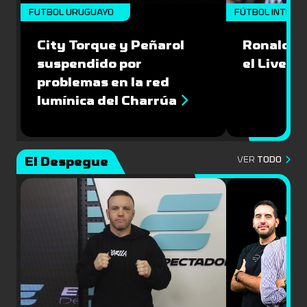
FUTBOL URUGUAYO
FÚTBOL INTERN
City Torque y Peñarol
Ronald Ar
suspendido por
el Liverp
problemas en la red
lumínica del Charrúa
El Despegue
VER
TODO