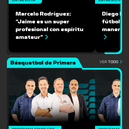
Marcelo Rodríguez:
Diego Riol
“Jaime es un super
fútbol nu
profesional con espíritu
manera q
amateur”
Básquetbol de Primera
VER
TODO