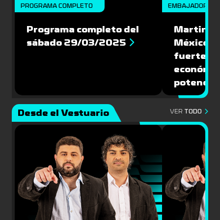
PROGRAMA COMPLETO
EMBAJADORES
Programa completo del
Martin Va
sábado 29/03/2025
México: '
fuerte de
económic
potencial
Desde el Vestuario
VER
TODO