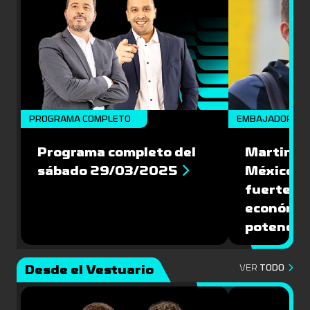
PROGRAMA COMPLETO
EMBAJADORES
Programa completo del
Martin Va
sábado 29/03/2025
México: '
fuerte de
económic
potencial
Desde el Vestuario
VER
TODO