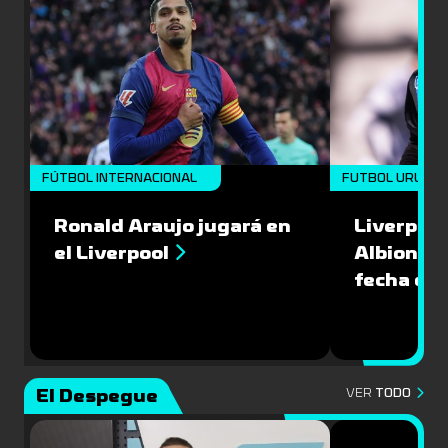
FÚTBOL INTERNACIONAL
FUTBOL URUGU
Ronald Araujo jugará en
Liverpool
el Liverpool
Albion en
fecha del
El Despegue
VER
TODO