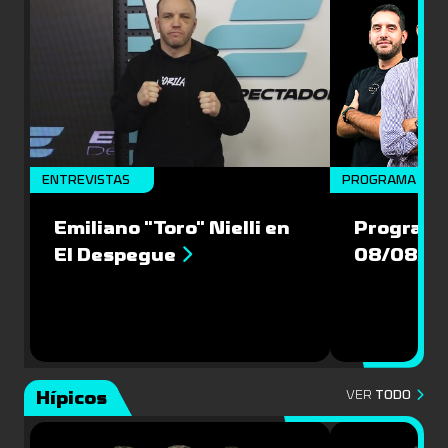
ENTREVISTAS
PROGRAMA COM
Emiliano "Toro" Nielli en
Programa
El Despegue
08/08/2
Hípicos
VER
TODO