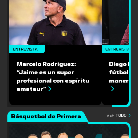
ENTREVISTA
ENTREVISTA
Marcelo Rodríguez:
Diego Riol
“Jaime es un super
fútbol nu
profesional con espíritu
manera q
amateur”
Básquetbol de Primera
VER
TODO