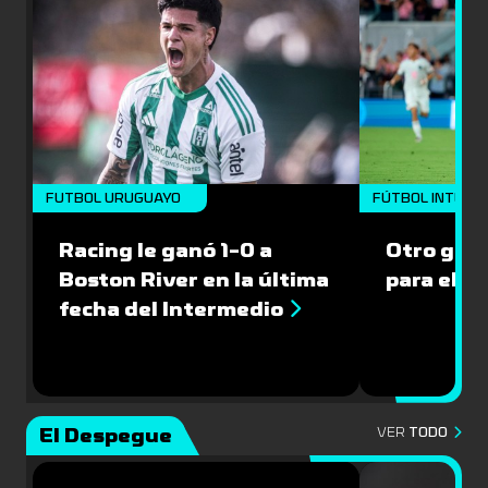
FUTBOL URUGUAYO
FÚTBOL INTERN
Racing le ganó 1-0 a
Otro gol 
Boston River en la última
para el I
fecha del Intermedio
El Despegue
VER
TODO