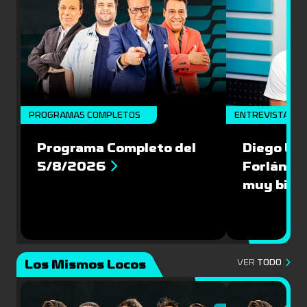
PROGRAMAS COMPLETOS
ENTREVISTA
Programa Completo del
Diego Lóp
5/8/2026
Forlán le
muy bien
Los Mismos Locos
VER
TODO