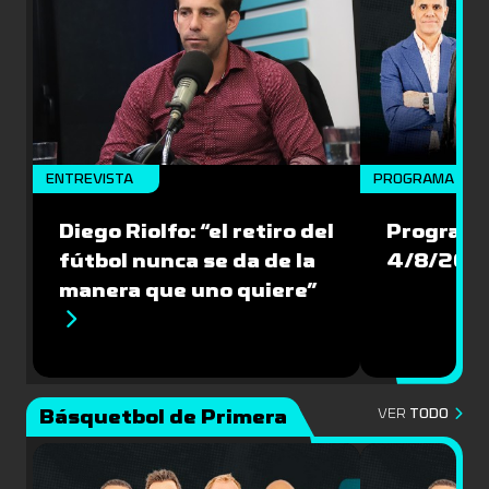
ENTREVISTA
PROGRAMA COM
Diego Riolfo: “el retiro del
Programa
fútbol nunca se da de la
4/8/202
manera que uno quiere”
Básquetbol de Primera
VER
TODO