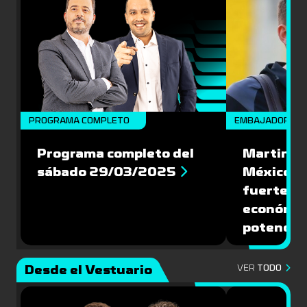
PROGRAMA COMPLETO
EMBAJADORES
Programa completo del
Martin Va
sábado 29/03/2025
México: '
fuerte de
económic
potencial
Desde el Vestuario
VER
TODO