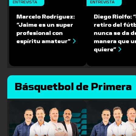
ENTREVISTA
ENTREVISTA
Marcelo Rodríguez:
Diego Riolfo: “
“Jaime es un super
retiro del fút
profesional con
nunca se da de
espíritu amateur”
manera que u
quiere”
Básquetbol de Primera