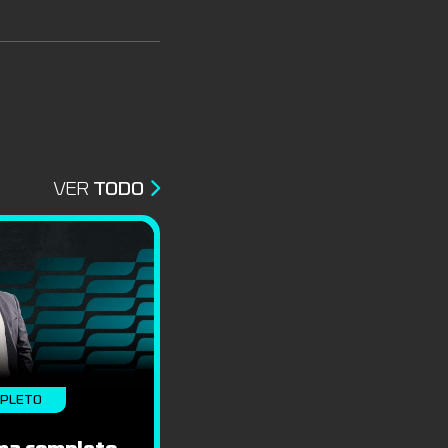
VER
TODO
MPLETO
ma completo