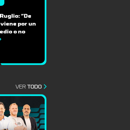
 Ruglio: “De
 viene por un
edio o no
VER
TODO