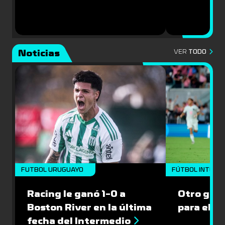
Noticias
VER
TODO
FUTBOL URUGUAYO
FÚTBOL INTERN
Racing le ganó 1-0 a
Otro gol 
Boston River en la última
para el I
fecha del Intermedio