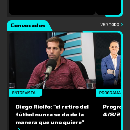
Convocados
VER
TODO
ENTREVISTA
PROGRAMA COM
Diego Riolfo: “el retiro del
Programa
fútbol nunca se da de la
4/8/202
manera que uno quiere”