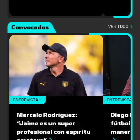
Convocados
VER
TODO
ENTREVISTA
ENTREVISTA
Marcelo Rodríguez:
Diego Riol
“Jaime es un super
fútbol nu
profesional con espíritu
manera q