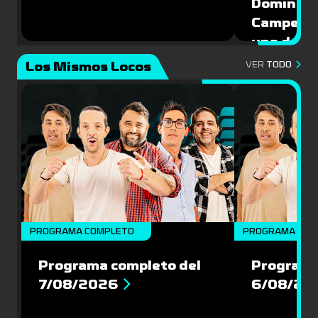
Domíngue
Campeón 
una de la
Mundial 
Los Mismos Locos
VER
TODO
PROGRAMA COMPLETO
PROGRAMA COM
Programa completo del
Programa
7/08/2026
6/08/20