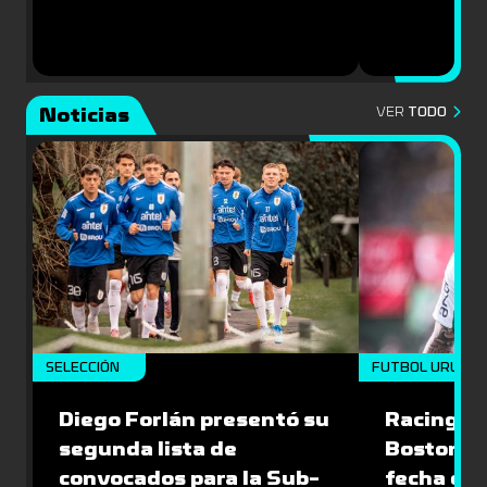
Noticias
VER
TODO
SELECCIÓN
FUTBOL URUGU
Diego Forlán presentó su
Racing le
segunda lista de
Boston Ri
convocados para la Sub-
fecha del