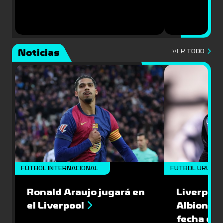
Noticias
VER
TODO
FÚTBOL INTERNACIONAL
FUTBOL URUGU
Ronald Araujo jugará en
Liverpool
el Liverpool
Albion en
fecha del