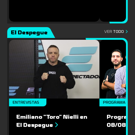
El Despegue
VER
TODO
ENTREVISTAS
PROGRAMA COM
Emiliano "Toro" Nielli en
Programa
El Despegue
08/08/2