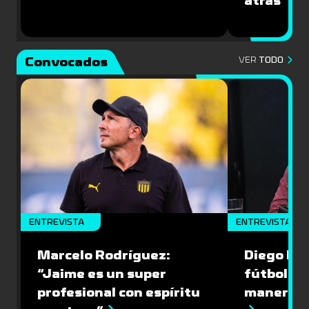
atrás”
Convocados
VER
TODO
ENTREVISTA
ENTREVISTA
Marcelo Rodríguez:
Diego Riol
“Jaime es un super
fútbol nu
profesional con espíritu
manera q