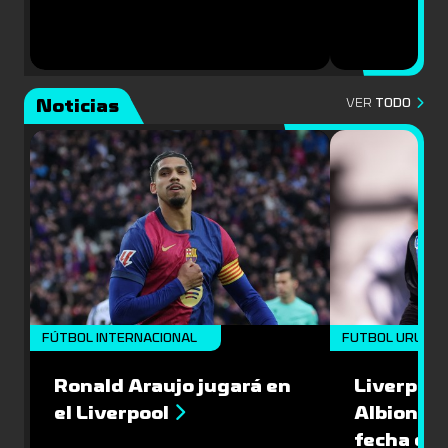
Noticias
VER
TODO
FÚTBOL INTERNACIONAL
FUTBOL URUGU
Ronald Araujo jugará en
Liverpool
el Liverpool
Albion en
fecha del