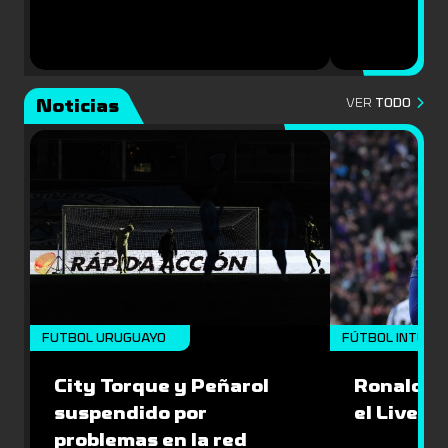
Noticias
VER
TODO
FUTBOL URUGUAYO
FÚTBOL INTERN
City Torque y Peñarol
Ronald Ar
suspendido por
el Liverp
problemas en la red