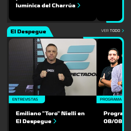
lumínica del Charrúa
El Despegue
VER
TODO
ENTREVISTAS
PROGRAMA COM
Emiliano "Toro" Nielli en
Programa
El Despegue
08/08/2