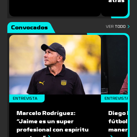
atrás”
Convocados
VER
TODO
ENTREVISTA
ENTREVISTA
Marcelo Rodríguez:
Diego Riol
“Jaime es un super
fútbol nu
profesional con espíritu
manera q