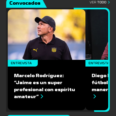
Convocados
VER
TODO
ENTREVISTA
ENTREVISTA
Marcelo Rodríguez:
Diego Riol
“Jaime es un super
fútbol nu
profesional con espíritu
manera q
amateur”