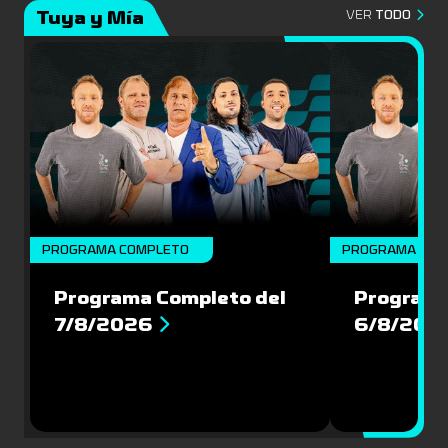
Mundial 
Tuya y Mía
VER
TODO
PROGRAMA COMPLETO
PROGRAMA COM
Programa Completo del
Programa
7/8/2026
6/8/202