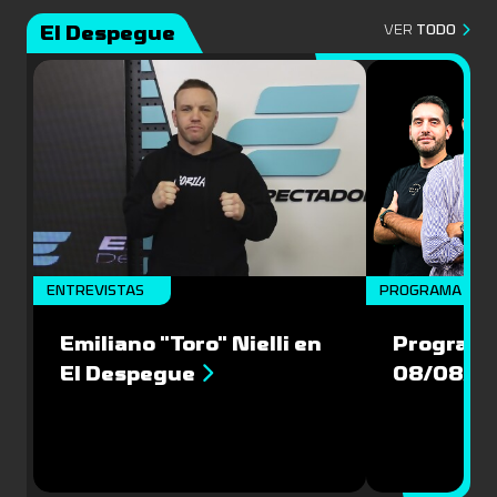
El Despegue
VER
TODO
ENTREVISTAS
PROGRAMA COM
Emiliano "Toro" Nielli en
Programa
El Despegue
08/08/2