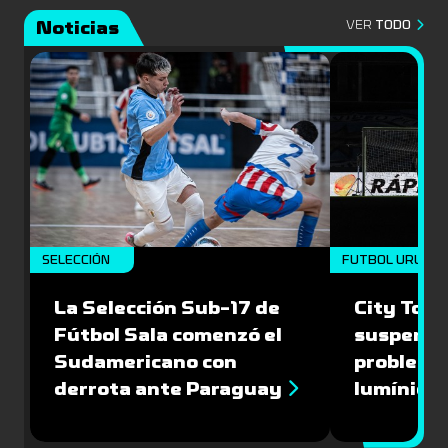
Noticias
VER
TODO
SELECCIÓN
FUTBOL URUGU
La Selección Sub-17 de
City Torq
Fútbol Sala comenzó el
suspendi
Sudamericano con
problemas
derrota ante Paraguay
lumínica 