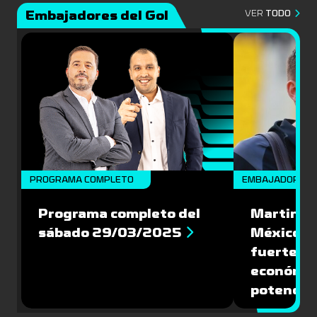
Embajadores del Gol
VER
TODO
PROGRAMA COMPLETO
EMBAJADORES
Programa completo del
Martin Va
sábado 29/03/2025
México: '
fuerte de
económic
potencial