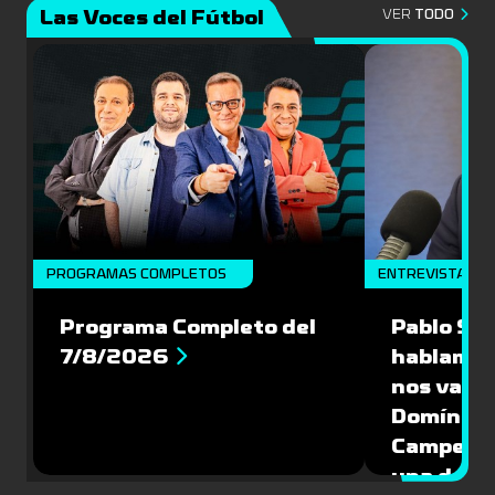
Las Voces del Fútbol
VER
TODO
PROGRAMAS COMPLETOS
ENTREVISTA
Programa Completo del
Pablo Sch
7/8/2026
hablamos
nos vamos
Domíngue
Campeón 
una de la