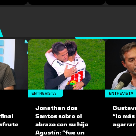
ENTREVISTA
ENTREVISTA
”
Jonathan dos
Gustav
final
Santos sobre el
“lo más 
isfrute
abrazo con su hijo
agarrar
Agustín: “fue un