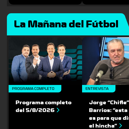
La Mañana del Fútbol
PROGRAMA COMPLETO
ENTREVISTA
Programa completo
Jorge “Chifle
del 5/8/2026
Barrios: “esta 
es para que d
el hincha”