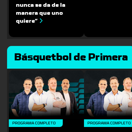
nunca se da de la
manera que uno
quiere”
Básquetbol de Primera
PROGRAMA COMPLETO
PROGRAMA COMPLETO