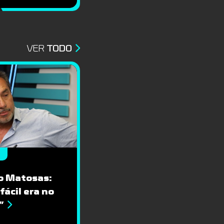
VER
TODO
o Matosas:
fácil era no
”