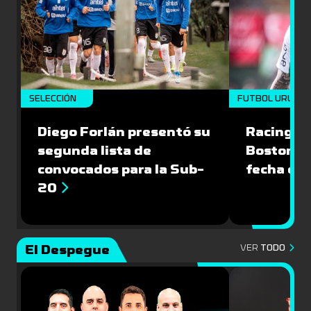
SELECCIÓN
FUTBOL URUGU
Diego Forlán presentó su
Racing le
segunda lista de
Boston Ri
convocados para la Sub-
fecha del
20
El Despegue
VER
TODO