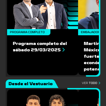
PROGRAMA COMPLETO
EMBAJADORES
Programa completo del
Martin Va
sábado 29/03/2025
México: '
fuerte de
económic
potencial
Desde el Vestuario
VER
TODO