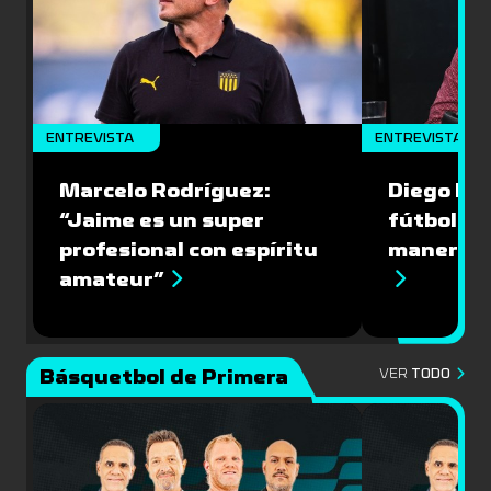
ENTREVISTA
ENTREVISTA
Marcelo Rodríguez:
Diego Riol
“Jaime es un super
fútbol nu
profesional con espíritu
manera q
amateur”
Básquetbol de Primera
VER
TODO