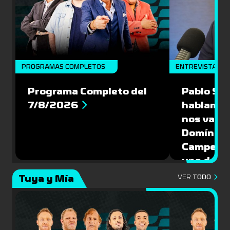
PROGRAMAS COMPLETOS
ENTREVISTA
Programa Completo del
Pablo Sch
7/8/2026
hablamos
nos vamos
Domíngue
Campeón 
una de la
Mundial 
Tuya y Mía
VER
TODO