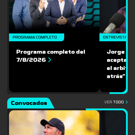
PROGRAMA COMPLETO
ENTREVISTA
Programa completo del
Jorge Lar
7/8/2026
aceptar l
el arbitra
atrás”
Convocados
VER
TODO