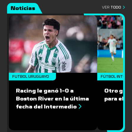
Noticias
VER
TODO
FUTBOL URUGUAYO
FÚTBOL INTERN
Racing le ganó 1-0 a
Otro gol 
Boston River en la última
para el I
fecha del Intermedio