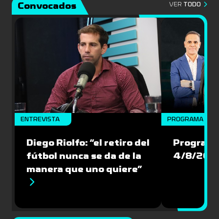
Convocados
VER
TODO
ENTREVISTA
PROGRAMA COM
Diego Riolfo: “el retiro del
Programa
fútbol nunca se da de la
4/8/202
manera que uno quiere”