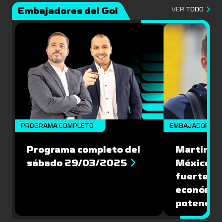
Embajadores del Gol
VER
TODO
PROGRAMA COMPLETO
EMBAJADORES
Programa completo del
Martin Va
sábado 29/03/2025
México: '
fuerte de
económic
potencial