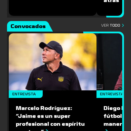
atrás”
Convocados
VER
TODO
ENTREVISTA
ENTREVISTA
Marcelo Rodríguez:
Diego Riol
“Jaime es un super
fútbol nu
profesional con espíritu
manera q