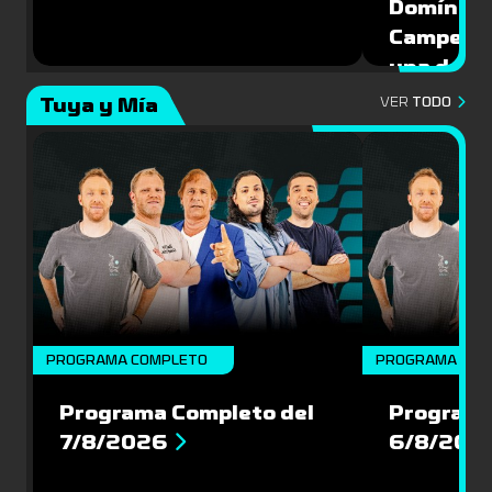
Domíngue
Campeón 
una de la
Mundial 
Tuya y Mía
VER
TODO
PROGRAMA COMPLETO
PROGRAMA COM
Programa Completo del
Programa
7/8/2026
6/8/202