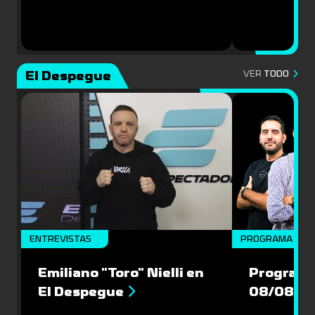
El Despegue
VER
TODO
ENTREVISTAS
PROGRAMA COM
Emiliano "Toro" Nielli en
Programa
El Despegue
08/08/2