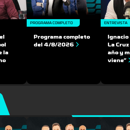
PROGRAMA COMPLETO
ENTREVISTA
el
Programa completo
Ignacio
bol
del 4/8/2026
La Cruz
 la
año y m
no
viene”