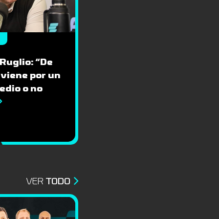
 Ruglio: “De
 viene por un
edio o no
VER
TODO