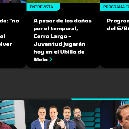
ENTREVISTA
PROGRAMA C
da: “no
A pesar de los daños
Progra
por el temporal,
del 6/
el
Cerro Largo -
olver
Juventud jugarán
hoy en el Ubilla de
Melo