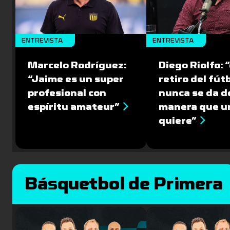
ENTREVISTA
ENTREVISTA
Marcelo Rodríguez:
Diego Riolfo: “
“Jaime es un super
retiro del fút
profesional con
nunca se da de
espíritu amateur”
manera que u
quiere”
Básquetbol de Primera