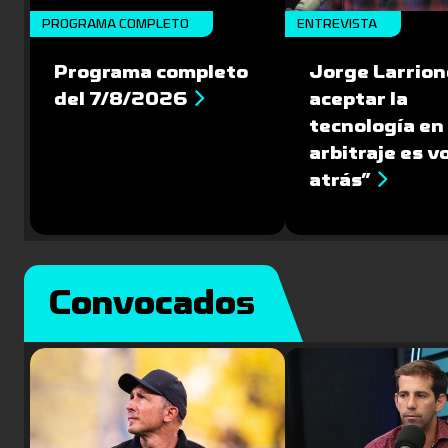
PROGRAMA COMPLETO
ENTREVISTA
Programa completo
Jorge Larrion
del 7/8/2026
aceptar la
tecnología en 
arbitraje es v
atrás”
Convocados