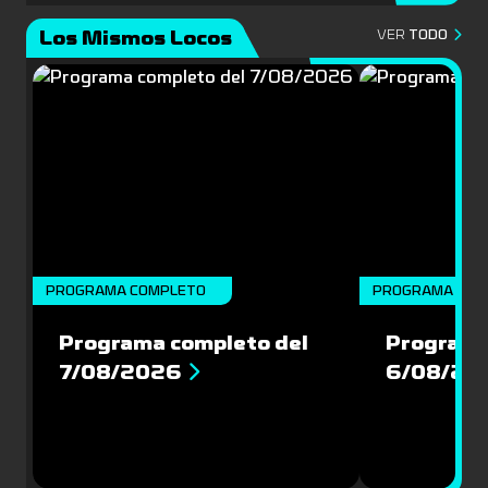
Mundial 
Los Mismos Locos
VER
TODO
PROGRAMA COMPLETO
PROGRAMA COM
Programa completo del
Programa
7/08/2026
6/08/20