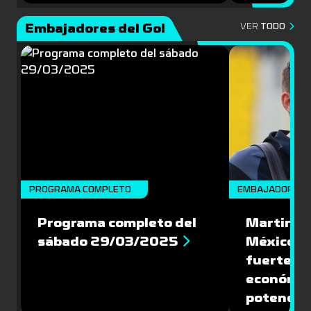
Embajadores del Gol
VER
TODO
PROGRAMA COMPLETO
EMBAJADORES
Programa completo del
Martin Va
sábado 29/03/2025
México: '
fuerte de
económic
potencial