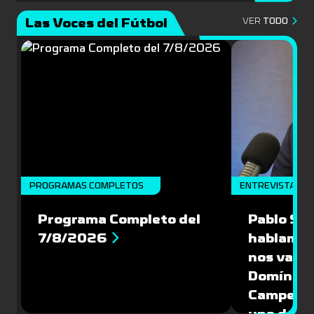
Las Voces del Fútbol
VER
TODO
PROGRAMAS COMPLETOS
ENTREVISTA
Programa Completo del
Pablo Sch
7/8/2026
hablamos
nos vamos
Domíngue
Campeón 
una de la