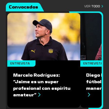
Convocados
VER
TODO
ENTREVISTA
ENTREVISTA
Marcelo Rodríguez:
Diego Riol
“Jaime es un super
fútbol nu
profesional con espíritu
manera q
amateur”