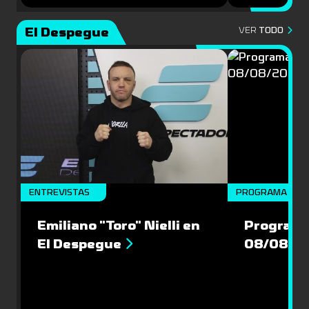
El Despegue
VER
TODO
ENTREVISTAS
PROGRAMA COM
Emiliano "Toro" Nielli en
Programa
El Despegue
08/08/2