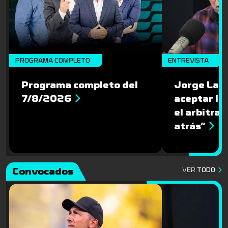
PROGRAMA COMPLETO
ENTREVISTA
Programa completo del
Jorge Larr
7/8/2026
aceptar la
el arbitraj
atrás”
Convocados
VER
TODO