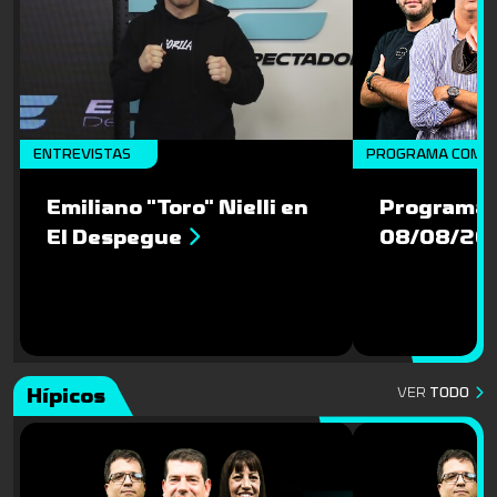
ENTREVISTAS
PROGRAMA COMP
Emiliano "Toro" Nielli en
Programa 
El Despegue
08/08/20
Hípicos
VER
TODO