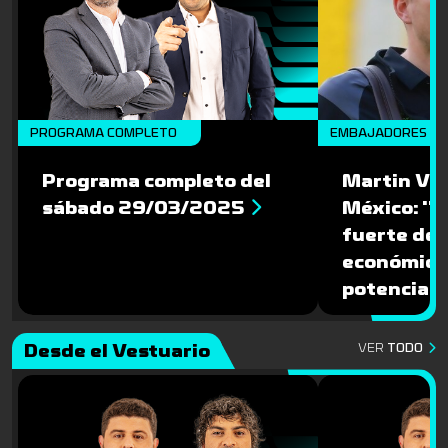
PROGRAMA COMPLETO
EMBAJADORES
Programa completo del
Martin Var
sábado 29/03/2025
México: ''
fuerte des
económico
potencial 
Desde el Vestuario
VER
TODO