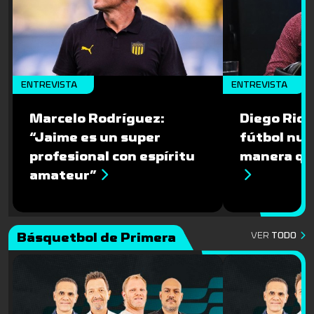
ENTREVISTA
ENTREVISTA
Marcelo Rodríguez:
Diego Riolf
“Jaime es un super
fútbol nun
profesional con espíritu
manera qu
amateur”
Básquetbol de Primera
VER
TODO