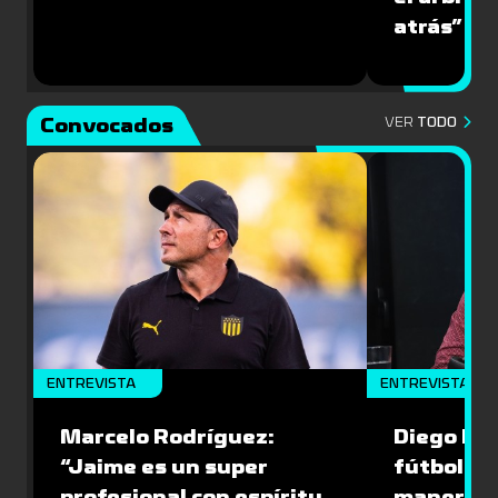
atrás”
Convocados
VER
TODO
ENTREVISTA
ENTREVISTA
Marcelo Rodríguez:
Diego Riol
“Jaime es un super
fútbol nu
profesional con espíritu
manera q