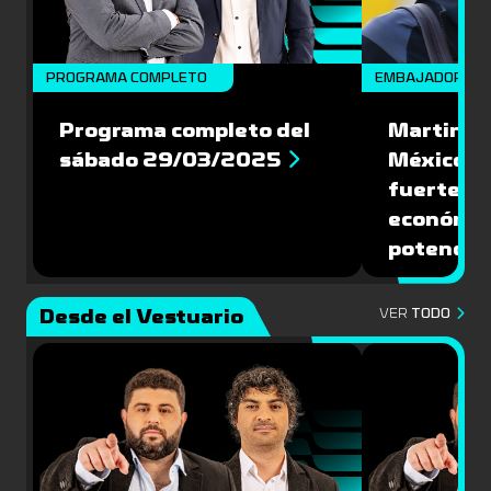
PROGRAMA COMPLETO
EMBAJADORES
Programa completo del
Martin Va
sábado 29/03/2025
México: '
fuerte de
económic
potencial
Desde el Vestuario
VER
TODO