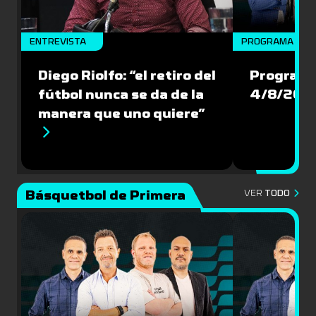
ENTREVISTA
PROGRAMA COM
Diego Riolfo: “el retiro del
Programa
fútbol nunca se da de la
4/8/202
manera que uno quiere”
Básquetbol de Primera
VER
TODO