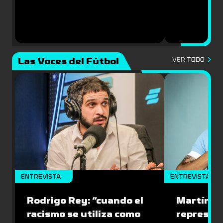
Las Voces del Fútbol
VER
TODO
ENTREVISTA
ENTREVISTA
Rodrigo Rey: “cuando el
Martín A
racismo se utiliza como
represen