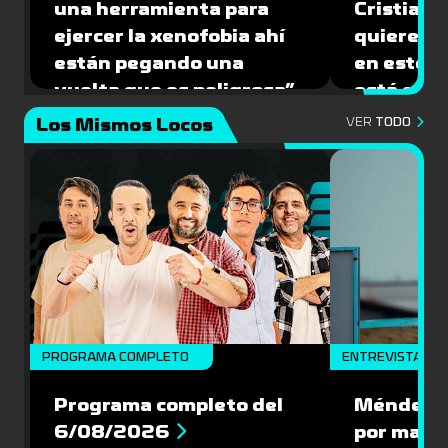
una herramienta para
Cristian O
ejercer la xenofobia ahí
quiere ju
están pegando una
en este 
vuelta que es peligrosa”
está caíd
Los Mismos Locos
VER
TODO
PROGRAMA COMPLETO
ENTREVISTA
Programa completo del
Méndez: “
6/08/2026
por mante