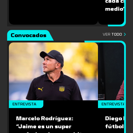
cada cinc
medio”
Convocados
VER
TODO
ENTREVISTA
ENTREVISTA
Marcelo Rodríguez:
Diego Riol
“Jaime es un super
fútbol nu