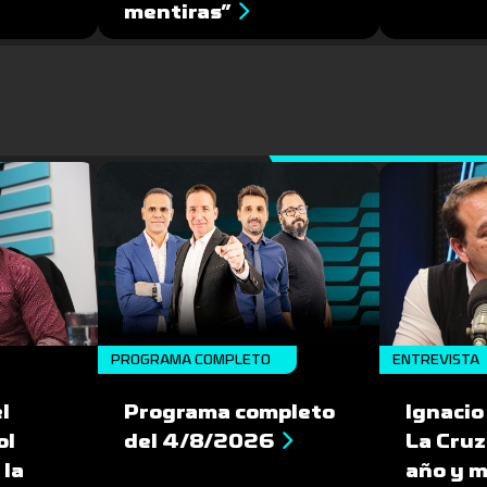
mentiras”
PROGRAMA COMPLETO
ENTREVISTA
l
Programa completo
Ignacio
ol
del 4/8/2026
La Cruz
 la
año y m