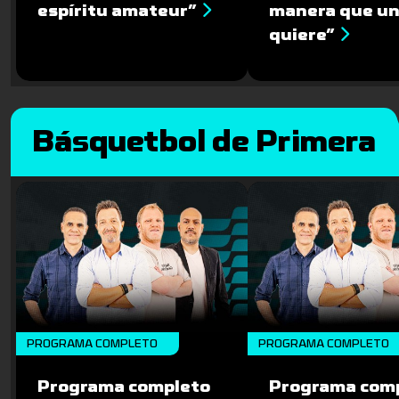
espíritu amateur”
manera que u
quiere”
Básquetbol de Primera
PROGRAMA COMPLETO
PROGRAMA COMPLETO
Programa completo
Programa com