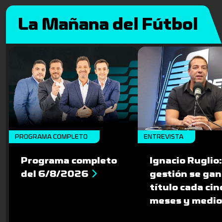
La Mañana del Fútbol
PROGRAMA COMPLETO
ENTREVISTA
Programa completo
Ignacio Ruglio:
del 6/8/2026
gestión se gan
título cada cin
meses y medio