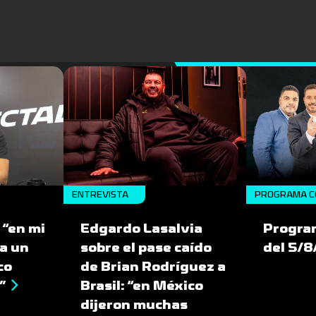
ENTREVISTA
PROGRAMA C
 “en mi
Edgardo Lasalvia
Progra
a un
sobre el pase caído
del 5/
co
de Brian Rodríguez a
”
Brasil: “en México
dijeron muchas