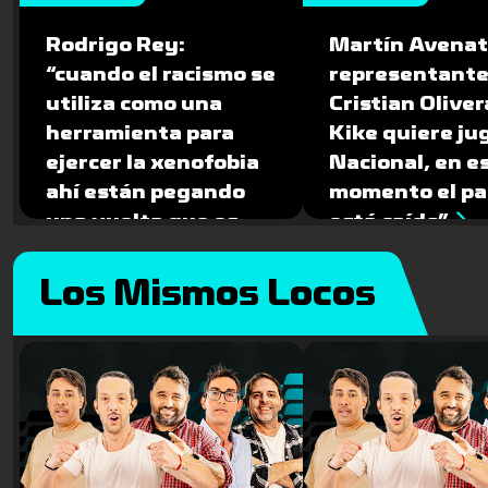
Rodrigo Rey:
Martín Avenat
“cuando el racismo se
representante
utiliza como una
Cristian Olivera
herramienta para
Kike quiere ju
ejercer la xenofobia
Nacional, en e
ahí están pegando
momento el pa
una vuelta que es
está caído”
peligrosa”
Los Mismos Locos