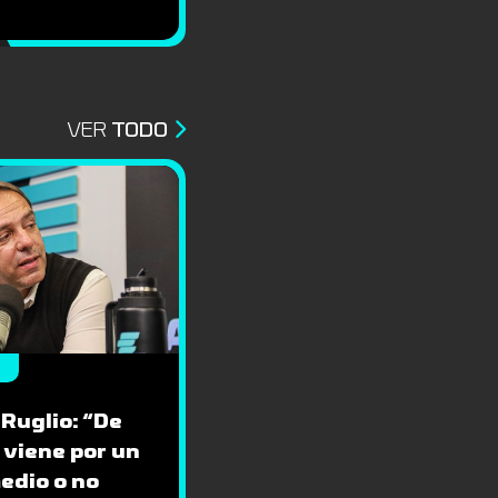
VER
TODO
 Ruglio: “De
 viene por un
edio o no