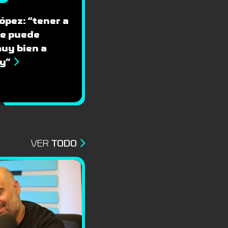
ópez: “tener a
le puede
uy bien a
y”
VER
TODO