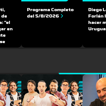
ti,
Programa Completo
Diego L
 de
del 5/8/2026
Forlán 
: “el
hacer m
gar en
Urugua
ste
se