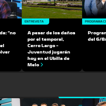
ENTREVISTA
PROGRAMA C
da: “no
A pesar de los daños
Progra
por el temporal,
del 6/
el
Cerro Largo -
olver
Juventud jugarán
hoy en el Ubilla de
Melo