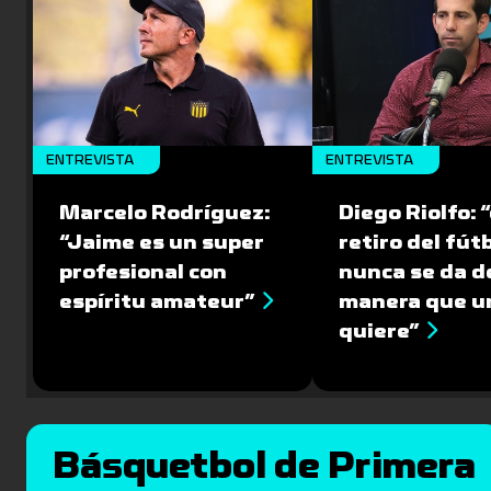
ENTREVISTA
ENTREVISTA
Marcelo Rodríguez:
Diego Riolfo: “
“Jaime es un super
retiro del fút
profesional con
nunca se da de
espíritu amateur”
manera que u
quiere”
Básquetbol de Primera