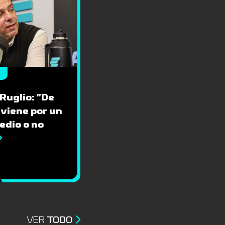
 Ruglio: “De
 viene por un
edio o no
VER
TODO