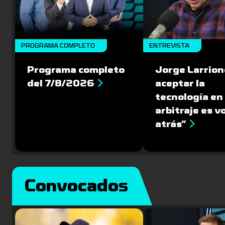
PROGRAMA COMPLETO
ENTREVISTA
Programa completo
Jorge Larrion
del 7/8/2026
aceptar la
tecnología en 
arbitraje es v
atrás”
Convocados