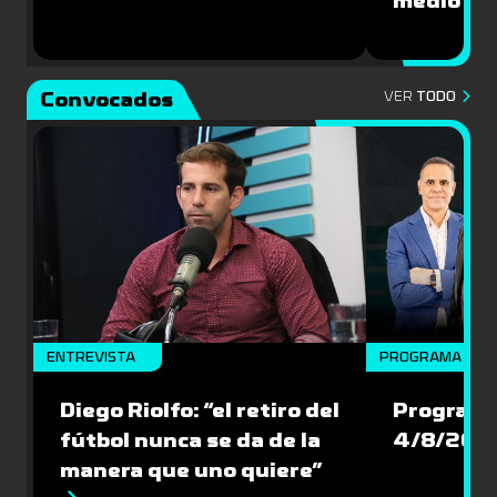
medio”
Convocados
VER
TODO
ENTREVISTA
PROGRAMA COM
Diego Riolfo: “el retiro del
Programa
fútbol nunca se da de la
4/8/202
manera que uno quiere”