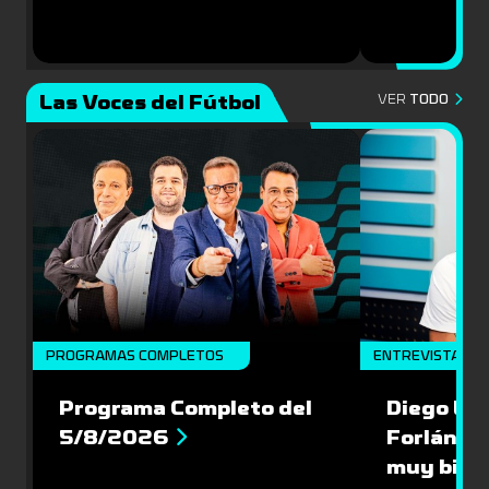
Las Voces del Fútbol
VER
TODO
PROGRAMAS COMPLETOS
ENTREVISTA
Programa Completo del
Diego Lóp
5/8/2026
Forlán le
muy bien