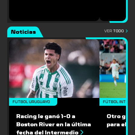
Noticias
VER
TODO
FUTBOL URUGUAYO
FÚTBOL INTERN
Racing le ganó 1-0 a
Otro gol 
Boston River en la última
para el I
fecha del Intermedio