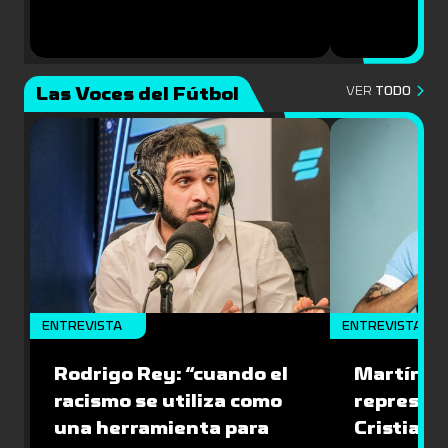
Las Voces del Fútbol
VER
TODO
ENTREVISTA
ENTREVISTA
Rodrigo Rey: “cuando el
Martín A
racismo se utiliza como
represen
una herramienta para
Cristian O