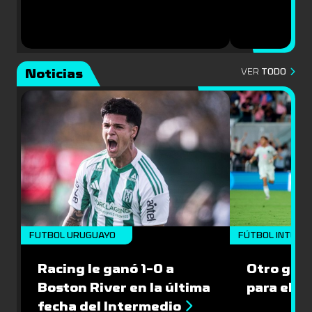
Noticias
VER
TODO
FUTBOL URUGUAYO
FÚTBOL INTERN
Racing le ganó 1-0 a
Otro gol 
Boston River en la última
para el I
fecha del Intermedio