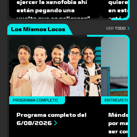
ejercer la xenofobia ahí
quiere ju
están pegando una
en este 
vuelta que es peligrosa”
está caíd
Los Mismos Locos
VER
TODO
PROGRAMA COMPLETO
ENTREVISTA
Programa completo del
Méndez: “
6/08/2026
por mante
ser compe