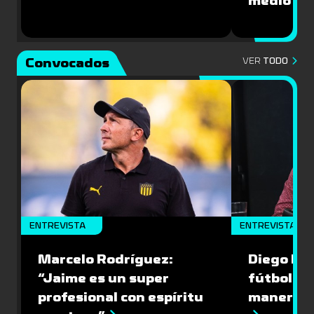
medio”
Convocados
VER
TODO
ENTREVISTA
ENTREVISTA
Marcelo Rodríguez:
Diego Riol
“Jaime es un super
fútbol nu
profesional con espíritu
manera q