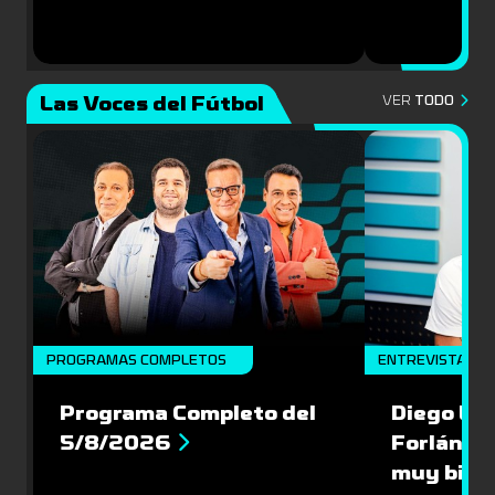
Las Voces del Fútbol
VER
TODO
PROGRAMAS COMPLETOS
ENTREVISTA
Programa Completo del
Diego Lóp
5/8/2026
Forlán le
muy bien