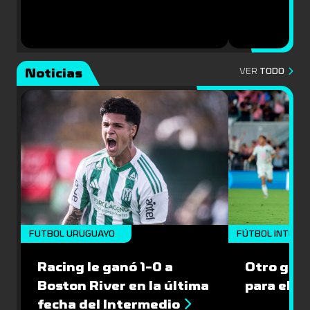
Noticias
VER
TODO
FUTBOL URUGUAYO
FÚTBOL INTERN
Racing le ganó 1-0 a
Otro gol 
Boston River en la última
para el I
fecha del Intermedio