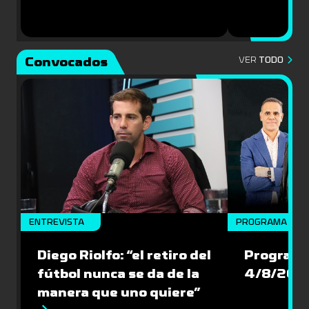
Convocados
VER
TODO
ENTREVISTA
PROGRAMA COM
Diego Riolfo: “el retiro del
Programa
fútbol nunca se da de la
4/8/202
manera que uno quiere”