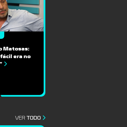
o Matosas:
fácil era no
”
VER
TODO