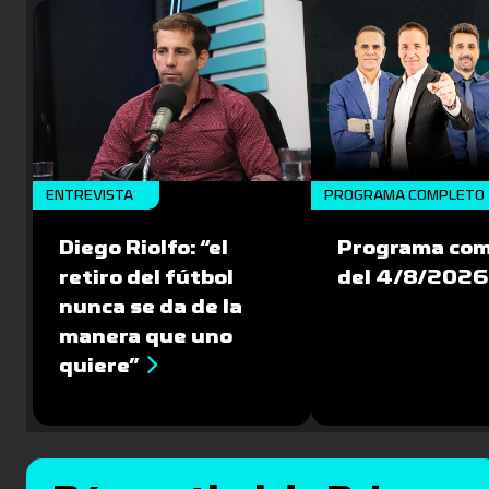
ENTREVISTA
PROGRAMA COMPLETO
Diego Riolfo: “el
Programa com
retiro del fútbol
del 4/8/2026
nunca se da de la
manera que uno
quiere”