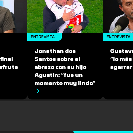
ENTREVISTA
ENTREVISTA
”
Jonathan dos
Gustav
final
Santos sobre el
“lo más 
isfrute
abrazo con su hijo
agarrar
Agustín: “fue un
momento muy lindo”