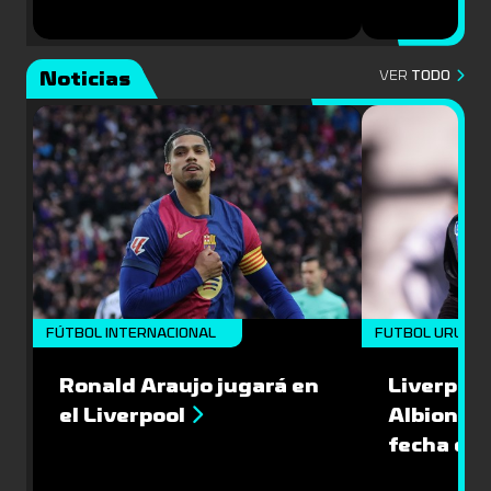
Noticias
VER
TODO
FÚTBOL INTERNACIONAL
FUTBOL URUGU
Ronald Araujo jugará en
Liverpool
el Liverpool
Albion en
fecha del