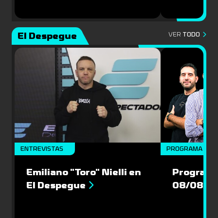
El Despegue
VER
TODO
ENTREVISTAS
PROGRAMA COM
Emiliano "Toro" Nielli en
Programa
El Despegue
08/08/2