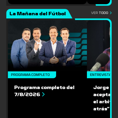
La Mañana del Fútbol
VER
TODO
PROGRAMA COMPLETO
ENTREVISTA
Programa completo del
Jorge Lar
7/8/2026
aceptar l
el arbitra
atrás”