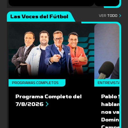
Las Voces del Fútbol
VER
TODO
PROGRAMAS COMPLETOS
ENTREVISTA
Programa Completo del
Pablo Sch
7/8/2026
hablamos
nos vamos
Domíngue
Campeón 