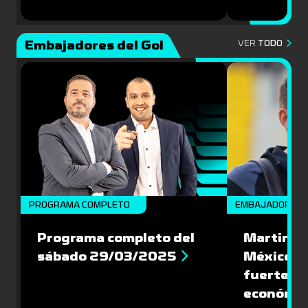
Embajadores del Gol
VER
TODO
PROGRAMA COMPLETO
EMBAJADORES
Programa completo del
Martin Va
sábado 29/03/2025
México: '
fuerte de
económic