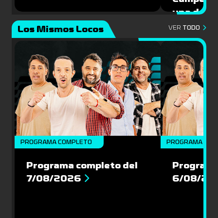
una de la
Mundial 
Los Mismos Locos
VER
TODO
PROGRAMA COMPLETO
PROGRAMA COM
Programa completo del
Programa
7/08/2026
6/08/20