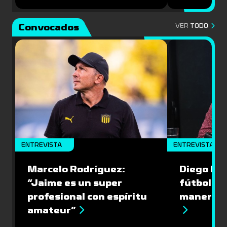
Convocados
VER
TODO
ENTREVISTA
ENTREVISTA
Marcelo Rodríguez:
Diego Riol
“Jaime es un super
fútbol nu
profesional con espíritu
manera q
amateur”