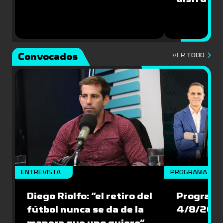
Convocados
VER
TODO
ENTREVISTA
PROGRAMA COM
Diego Riolfo: “el retiro del
Programa
fútbol nunca se da de la
4/8/202
manera que uno quiere”