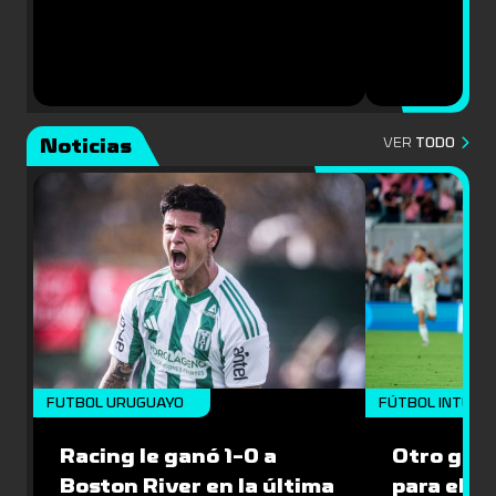
Noticias
VER
TODO
FUTBOL URUGUAYO
FÚTBOL INTERN
Racing le ganó 1-0 a
Otro gol 
Boston River en la última
para el I