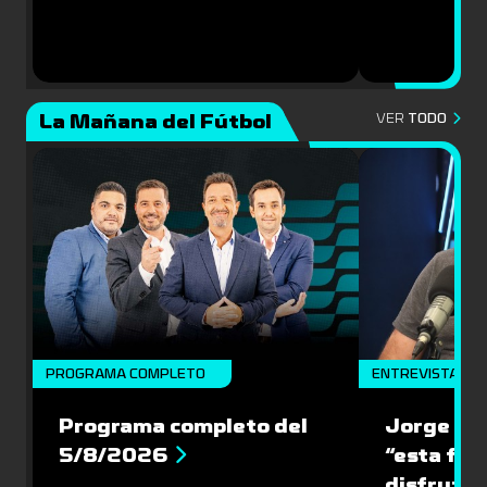
La Mañana del Fútbol
VER
TODO
PROGRAMA COMPLETO
ENTREVISTA
Programa completo del
Jorge “Ch
5/8/2026
“esta fin
disfrute 