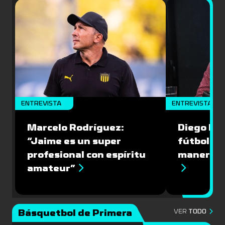
ENTREVISTA
ENTREVISTA
Marcelo Rodríguez:
Diego Riol
“Jaime es un super
fútbol nu
profesional con espíritu
manera q
amateur”
Básquetbol de Primera
VER
TODO