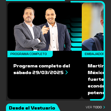
PROGRAMA COMPLETO
EMBAJADORES
Programa completo del
Martin Va
sábado 29/03/2025
México: '
fuerte de
económic
potencial
Desde el Vestuario
VER
TODO