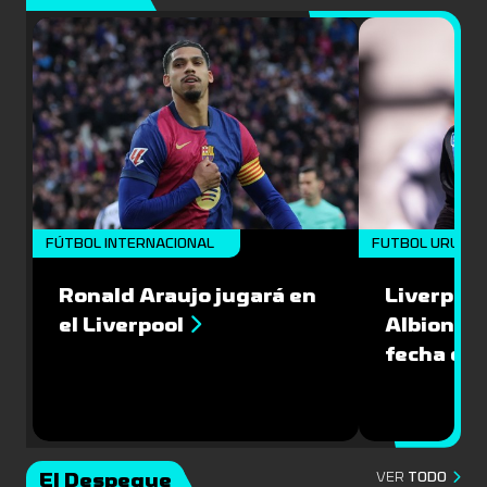
FÚTBOL INTERNACIONAL
FUTBOL URUGU
Ronald Araujo jugará en
Liverpool
el Liverpool
Albion en
fecha del
El Despegue
VER
TODO