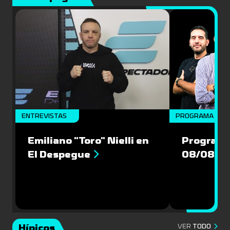
ENTREVISTAS
PROGRAMA COM
Emiliano "Toro" Nielli en
Programa
El Despegue
08/08/2
Hípicos
VER
TODO