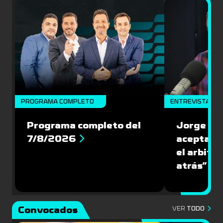
PROGRAMA COMPLETO
ENTREVISTA
Programa completo del
Jorge Lar
7/8/2026
aceptar l
el arbitra
atrás”
Convocados
VER
TODO