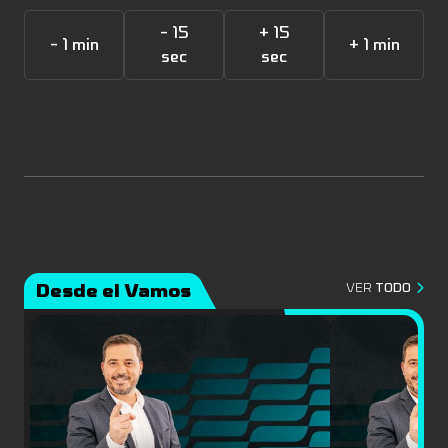
- 15
+ 15
- 1 min
+ 1 min
sec
sec
Desde el Vamos
VER
TODO