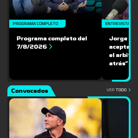
PROGRAMA COMPLETO
ENTREVISTA
Programa completo del
Jorge Lar
7/8/2026
aceptar l
el arbitra
atrás”
Convocados
VER
TODO