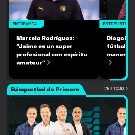
ENTREVISTA
ENTREVISTA
Marcelo Rodríguez:
Diego Riol
“Jaime es un super
fútbol nu
profesional con espíritu
manera q
amateur”
Básquetbol de Primera
VER
TODO