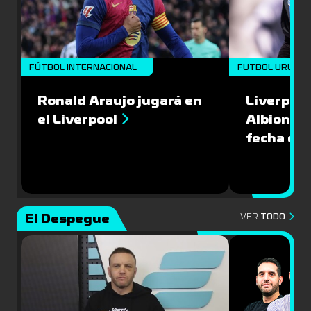
FÚTBOL INTERNACIONAL
FUTBOL URUGU
Ronald Araujo jugará en
Liverpool
el Liverpool
Albion en
fecha del
El Despegue
VER
TODO