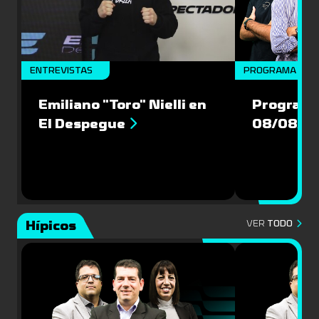
ENTREVISTAS
PROGRAMA COM
Emiliano "Toro" Nielli en
Programa
El Despegue
08/08/2
Hípicos
VER
TODO