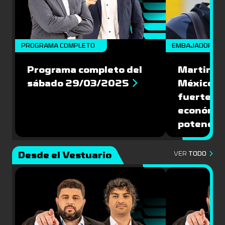
PROGRAMA COMPLETO
EMBAJADORES
Programa completo del
Martin Va
sábado 29/03/2025
México: '
fuerte de
económic
potencial
Desde el Vestuario
VER
TODO