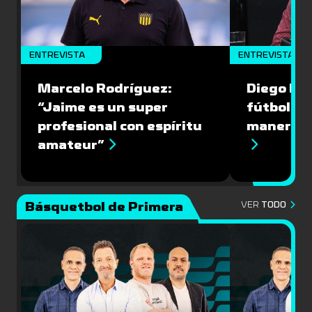
ENTREVISTA
ENTREVISTA
Marcelo Rodríguez:
Diego Riol
“Jaime es un super
fútbol nu
profesional con espíritu
manera q
amateur”
Básquetbol de Primera
VER
TODO