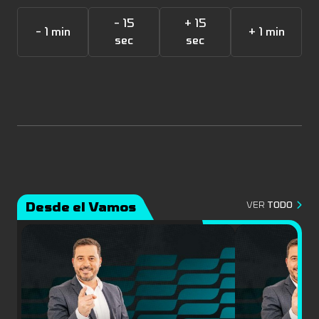
- 15
+ 15
- 1 min
+ 1 min
sec
sec
Desde el Vamos
VER
TODO