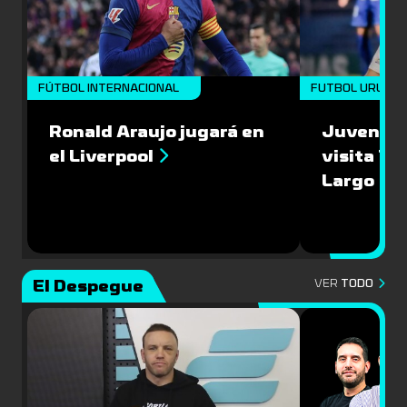
FÚTBOL INTERNACIONAL
FUTBOL URUGU
Ronald Araujo jugará en
Juventud
el Liverpool
visita 1-1
Largo
El Despegue
VER
TODO