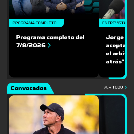
PROGRAMA COMPLETO
ENTREVISTA
Programa completo del
Jorge Lar
7/8/2026
aceptar l
el arbitra
atrás”
Convocados
VER
TODO