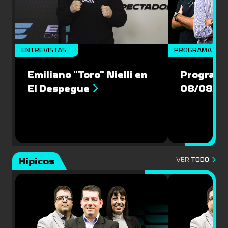
ENTREVISTAS
PROGRAMA COM
Emiliano "Toro" Nielli en
Programa
El Despegue
08/08/2
Hípicos
VER
TODO