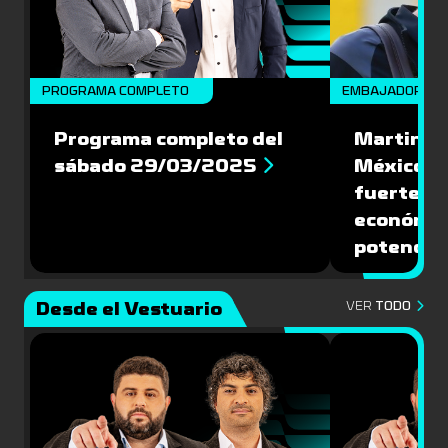
PROGRAMA COMPLETO
EMBAJADORES
Programa completo del
Martin Va
sábado 29/03/2025
México: '
fuerte de
económic
potencial
Desde el Vestuario
VER
TODO