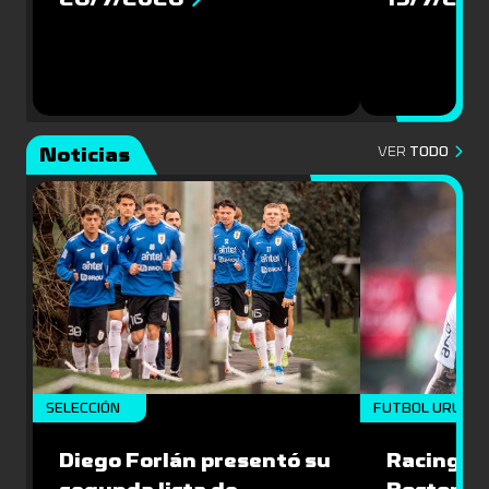
Noticias
VER
TODO
SELECCIÓN
FUTBOL URUGU
Diego Forlán presentó su
Racing le