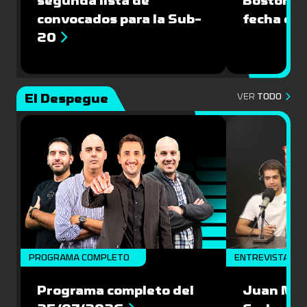
segunda lista de
Boston Ri
convocados para la Sub-
fecha del
20
El Despegue
VER
TODO
PROGRAMA COMPLETO
ENTREVISTAS
Programa completo del
Juan Mac