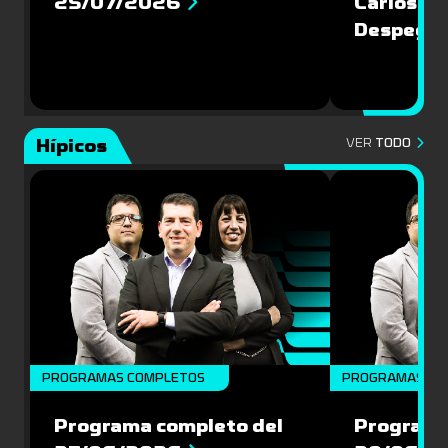
25/07/2026
Carlos Pi
Despegu
Hípicos
VER
TODO
PROGRAMAS COMPLETOS
PROGRAMAS CO
Programa completo del
Programa